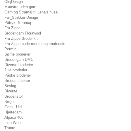
OlejDesign
Mønstre uden garn
Garn og Stramaj til Lena's huse
Far_Strikker Design
Påtrykt Stramaj
Fru Zippe
Broderigarn Florawool
Fru Zippe Broderikit
Fru Zippe pude monteringsmateriale
Permin
Børne broderier
Broderigarn DMC
Diverse broderier
Jule broderier
Påske broderier
Broderi tilbehør
Beslag
Diverse
Broderistof
Bøger
Garn - Uld
Hjertegarn
Alpaca 400
Inca Wool
Trunte