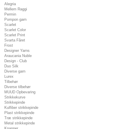
Alegria
Mellem Raggi
Permin
Pompon garn
Scarlet
Scarlet Color
Scarlet Print
Svarta Fåret
Frost
Designer Yarns
Araucania Nuble
Design - Club
Duo Silk
Diverse garn
Lurex
Tilbehør
Diverse tilbehør
MUUD Opbevaring
Strikkekurve
Strikkepinde
Kulfiber strikkepinde
Plast strikkepinde
Træ strikkepinde
Metal strikkepinde
Knapper