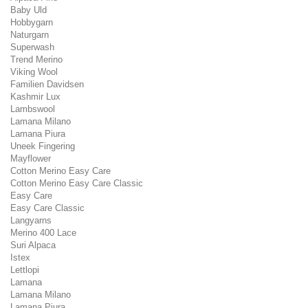
Baby Uld
Hobbygarn
Naturgarn
Superwash
Trend Merino
Viking Wool
Familien Davidsen
Kashmir Lux
Lambswool
Lamana Milano
Lamana Piura
Uneek Fingering
Mayflower
Cotton Merino Easy Care
Cotton Merino Easy Care Classic
Easy Care
Easy Care Classic
Langyarns
Merino 400 Lace
Suri Alpaca
Istex
Lettlopi
Lamana
Lamana Milano
Lamana Piura