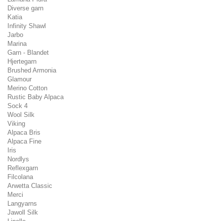
Diverse garn
Katia
Infinity Shawl
Jarbo
Marina
Garn - Blandet
Hjertegarn
Brushed Armonia
Glamour
Merino Cotton
Rustic Baby Alpaca
Sock 4
Wool Silk
Viking
Alpaca Bris
Alpaca Fine
Iris
Nordlys
Reflexgarn
Filcolana
Arwetta Classic
Merci
Langyarns
Jawoll Silk