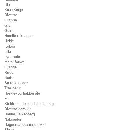
Blå
Brun/Beige
Diverse
Grønne
Grå
Gule
Hamilton knapper
Hvide
Kokos
Lilla
Lyserøde
Metal farvet
Orange
Røde
Sorte
Store knapper
Træ/natur
Hækle- og hakkenåle
Filt
Strikke - kit / modeller til salg
Diverse garn-kit
Hanne Falkenberg
Nålepuder
Hagesmække med tekst
Sjaler