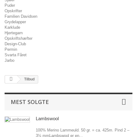
Puder
Opskrifter
Familien Davidsen
Grydelapper
Karklude
Hjertegarn
Opskriftshæfter
Design-Club
Permin
Svarta Fåret
Jarbo
Tilbud
MEST SOLGTE
Lambswool
100% Merino Lammeuld. 50 gr. = ca. 425m. Pind 2 –
3½ mmLambswool er en...