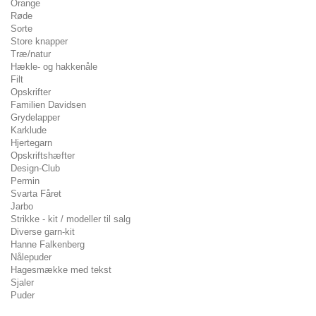
Orange
Røde
Sorte
Store knapper
Træ/natur
Hækle- og hakkenåle
Filt
Opskrifter
Familien Davidsen
Grydelapper
Karklude
Hjertegarn
Opskriftshæfter
Design-Club
Permin
Svarta Fåret
Jarbo
Strikke - kit / modeller til salg
Diverse garn-kit
Hanne Falkenberg
Nålepuder
Hagesmække med tekst
Sjaler
Puder