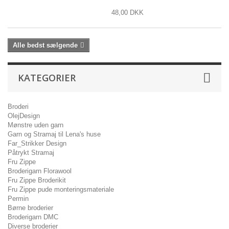
48,00 DKK
Alle bedst sælgende
KATEGORIER
Broderi
OlejDesign
Mønstre uden garn
Garn og Stramaj til Lena's huse
Far_Strikker Design
Påtrykt Stramaj
Fru Zippe
Broderigarn Florawool
Fru Zippe Broderikit
Fru Zippe pude monteringsmateriale
Permin
Børne broderier
Broderigarn DMC
Diverse broderier