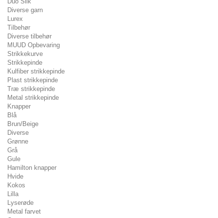
Duo Silk
Diverse garn
Lurex
Tilbehør
Diverse tilbehør
MUUD Opbevaring
Strikkekurve
Strikkepinde
Kulfiber strikkepinde
Plast strikkepinde
Træ strikkepinde
Metal strikkepinde
Knapper
Blå
Brun/Beige
Diverse
Grønne
Grå
Gule
Hamilton knapper
Hvide
Kokos
Lilla
Lyserøde
Metal farvet