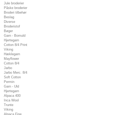
Jule broderier
Påske broderier
Broderi tilbehør
Beslag
Diverse
Broderistof
Bøger
Garn - Bomuld
Hjertegarn
Cotton 8/4 Print
Viking
Hæklegarn
Mayflower
Cotton 8/4
Jarbo
Jarbo Merc. 8/4
Soft Cotton
Permin
Garn - Uld
Hjertegarn
Alpaca 400
Inca Wool
Trunte
Viking
Alpaca Fine