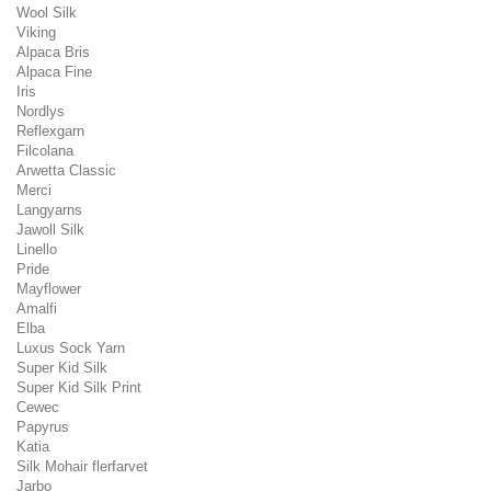
Wool Silk
Viking
Alpaca Bris
Alpaca Fine
Iris
Nordlys
Reflexgarn
Filcolana
Arwetta Classic
Merci
Langyarns
Jawoll Silk
Linello
Pride
Mayflower
Amalfi
Elba
Luxus Sock Yarn
Super Kid Silk
Super Kid Silk Print
Cewec
Papyrus
Katia
Silk Mohair flerfarvet
Jarbo