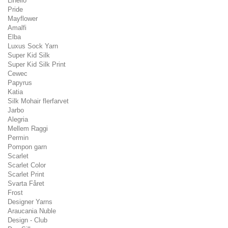
Linello
Pride
Mayflower
Amalfi
Elba
Luxus Sock Yarn
Super Kid Silk
Super Kid Silk Print
Cewec
Papyrus
Katia
Silk Mohair flerfarvet
Jarbo
Alegria
Mellem Raggi
Permin
Pompon garn
Scarlet
Scarlet Color
Scarlet Print
Svarta Fåret
Frost
Designer Yarns
Araucania Nuble
Design - Club