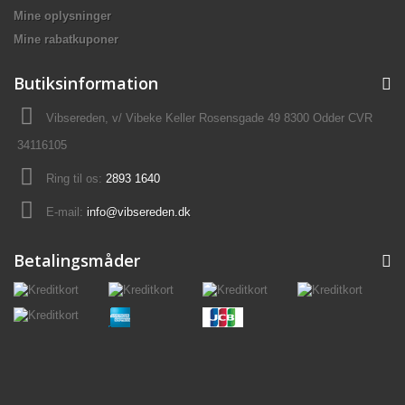
Mine oplysninger
Mine rabatkuponer
Butiksinformation
Vibsereden, v/ Vibeke Keller Rosensgade 49 8300 Odder CVR
34116105
Ring til os:
2893 1640
E-mail:
info@vibsereden.dk
Betalingsmåder