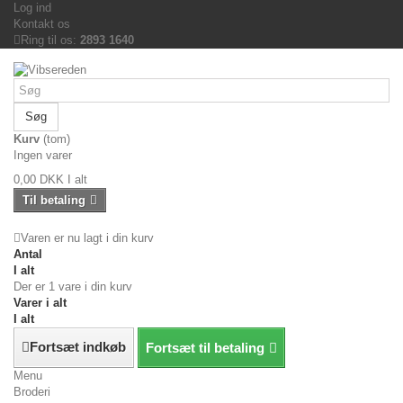
Log ind
Kontakt os
Ring til os:
2893 1640
Søg
Kurv
(tom)
Ingen varer
0,00 DKK
I alt
Til betaling
Varen er nu lagt i din kurv
Antal
I alt
Der er 1 vare i din kurv
Varer i alt
I alt
Fortsæt indkøb
Fortsæt til betaling
Menu
Broderi