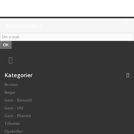
NYHEDSBREV
OK
Kategorier
Broderi
Bøger
Garn - Bomuld
Garn - Uld
Garn - Blandet
Tilbehør
Opskrifter