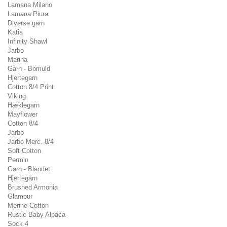
Lamana Milano
Lamana Piura
Diverse garn
Katia
Infinity Shawl
Jarbo
Marina
Garn - Bomuld
Hjertegarn
Cotton 8/4 Print
Viking
Hæklegarn
Mayflower
Cotton 8/4
Jarbo
Jarbo Merc. 8/4
Soft Cotton
Permin
Garn - Blandet
Hjertegarn
Brushed Armonia
Glamour
Merino Cotton
Rustic Baby Alpaca
Sock 4