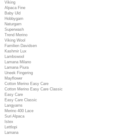
Viking
Alpaca Fine
Baby Uld
Hobbygarn
Naturgarn
Superwash
Trend Merino
Viking Wool
Familien Davidsen
Kashmir Lux
Lambswool
Lamana Milano
Lamana Piura
Uneek Fingering
Mayflower
Cotton Merino Easy Care
Cotton Merino Easy Care Classic
Easy Care
Easy Care Classic
Langyarns
Merino 400 Lace
Suri Alpaca
Istex
Lettlopi
Lamana