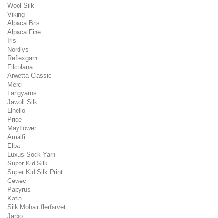
Wool Silk
Viking
Alpaca Bris
Alpaca Fine
Iris
Nordlys
Reflexgarn
Filcolana
Arwetta Classic
Merci
Langyarns
Jawoll Silk
Linello
Pride
Mayflower
Amalfi
Elba
Luxus Sock Yarn
Super Kid Silk
Super Kid Silk Print
Cewec
Papyrus
Katia
Silk Mohair flerfarvet
Jarbo