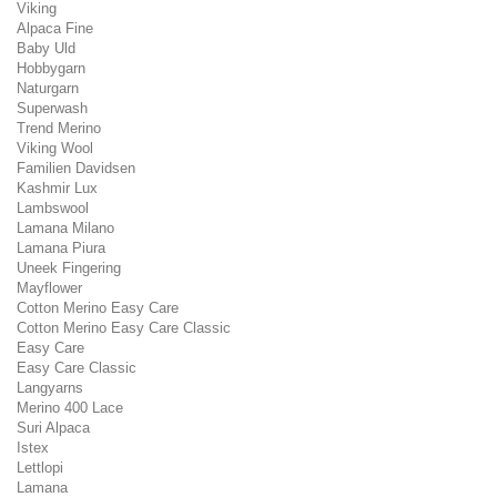
Viking
Alpaca Fine
Baby Uld
Hobbygarn
Naturgarn
Superwash
Trend Merino
Viking Wool
Familien Davidsen
Kashmir Lux
Lambswool
Lamana Milano
Lamana Piura
Uneek Fingering
Mayflower
Cotton Merino Easy Care
Cotton Merino Easy Care Classic
Easy Care
Easy Care Classic
Langyarns
Merino 400 Lace
Suri Alpaca
Istex
Lettlopi
Lamana