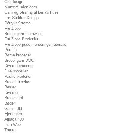
OlejDesign
Mønstre uden garn
Garn og Stramaj til Lena's huse
Far_Strikker Design
Påtrykt Stramaj
Fru Zippe
Broderigarn Florawool
Fru Zippe Broderikit
Fru Zippe pude monteringsmateriale
Permin
Børne broderier
Broderigarn DMC
Diverse broderier
Jule broderier
Påske broderier
Broderi tilbehør
Beslag
Diverse
Broderistof
Bøger
Garn - Uld
Hjertegarn
Alpaca 400
Inca Wool
Trunte