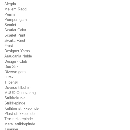
Alegria
Mellem Raggi
Permin
Pompon garn
Scarlet
Scarlet Color
Scarlet Print
Svarta Fåret
Frost
Designer Yarns
Araucania Nuble
Design - Club
Duo Silk
Diverse garn
Lurex
Tilbehør
Diverse tilbehør
MUUD Opbevaring
Strikkekurve
Strikkepinde
Kulfiber strikkepinde
Plast strikkepinde
Træ strikkepinde
Metal strikkepinde
Knapper