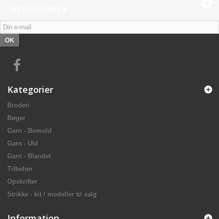
NYHEDSBREV
OK
Kategorier
Broderi
Bøger
Garn - Bomuld
Garn - Uld
Garn - Blandet
Tilbehør
Opskrifter
Strikke - kit / modeller til salg
Information