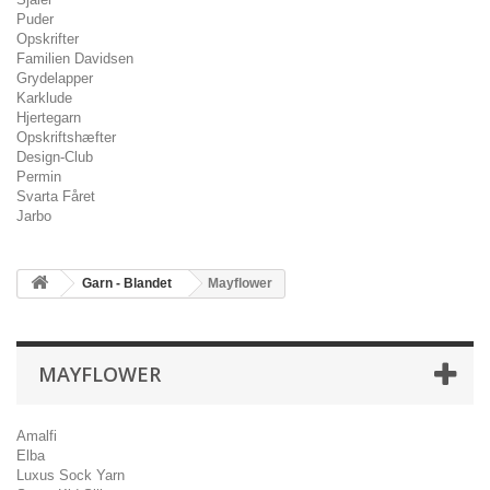
Puder
Opskrifter
Familien Davidsen
Grydelapper
Karklude
Hjertegarn
Opskriftshæfter
Design-Club
Permin
Svarta Fåret
Jarbo
Garn - Blandet
Mayflower
MAYFLOWER
Amalfi
Elba
Luxus Sock Yarn