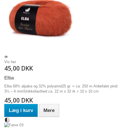
Vis her
45,00 DKK
Elba
Elba 68% alpaka og 32% polyamid25 gr. = ca. 250 m.Anbefalet pind:
3½ – 4 mmStrikkefasthed ca. 22 m x 32 rk = 10 x 10 cm
45,00 DKK
Læg i kurv
Mere