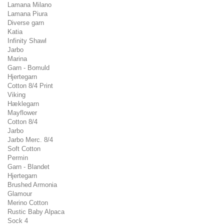
Lamana Milano
Lamana Piura
Diverse garn
Katia
Infinity Shawl
Jarbo
Marina
Garn - Bomuld
Hjertegarn
Cotton 8/4 Print
Viking
Hæklegarn
Mayflower
Cotton 8/4
Jarbo
Jarbo Merc. 8/4
Soft Cotton
Permin
Garn - Blandet
Hjertegarn
Brushed Armonia
Glamour
Merino Cotton
Rustic Baby Alpaca
Sock 4