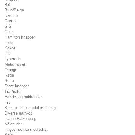
Blå
Brun/Beige
Diverse
Grønne
Grå
Gule
Hamilton knapper
Hvide
Kokos
Lilla
Lyserøde
Metal farvet
Orange
Røde
Sorte
Store knapper
Træ/natur
Hækle- og hakkenåle
Filt
Strikke - kit / modeller til salg
Diverse garn-kit
Hanne Falkenberg
Nålepuder
Hagesmække med tekst
Sjaler