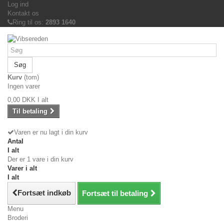
Log ind
Kontakt os
Ring til os:
2893 1640
Søg
Kurv
(tom)
Ingen varer
0,00 DKK
I alt
Til betaling
Varen er nu lagt i din kurv
Antal
I alt
Der er 1 vare i din kurv
Varer i alt
I alt
Fortsæt indkøb
Fortsæt til betaling
Menu
Broderi