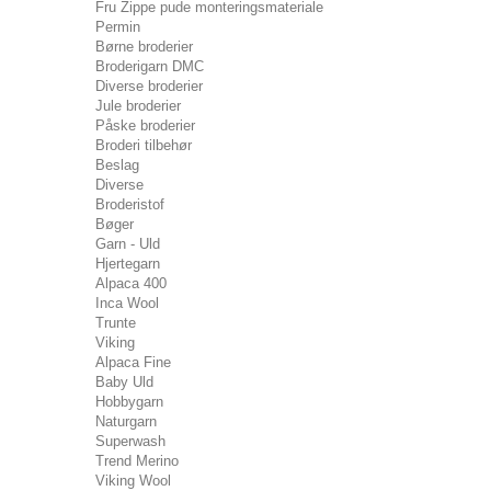
Fru Zippe pude monteringsmateriale
Permin
Børne broderier
Broderigarn DMC
Diverse broderier
Jule broderier
Påske broderier
Broderi tilbehør
Beslag
Diverse
Broderistof
Bøger
Garn - Uld
Hjertegarn
Alpaca 400
Inca Wool
Trunte
Viking
Alpaca Fine
Baby Uld
Hobbygarn
Naturgarn
Superwash
Trend Merino
Viking Wool