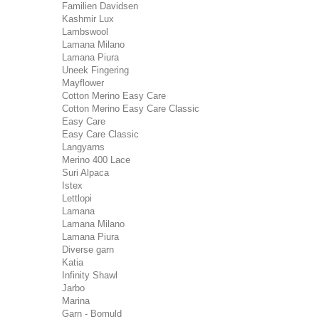
Familien Davidsen
Kashmir Lux
Lambswool
Lamana Milano
Lamana Piura
Uneek Fingering
Mayflower
Cotton Merino Easy Care
Cotton Merino Easy Care Classic
Easy Care
Easy Care Classic
Langyarns
Merino 400 Lace
Suri Alpaca
Istex
Lettlopi
Lamana
Lamana Milano
Lamana Piura
Diverse garn
Katia
Infinity Shawl
Jarbo
Marina
Garn - Bomuld