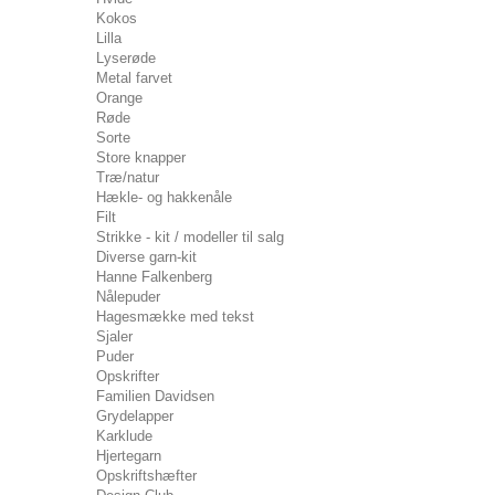
Kokos
Lilla
Lyserøde
Metal farvet
Orange
Røde
Sorte
Store knapper
Træ/natur
Hækle- og hakkenåle
Filt
Strikke - kit / modeller til salg
Diverse garn-kit
Hanne Falkenberg
Nålepuder
Hagesmække med tekst
Sjaler
Puder
Opskrifter
Familien Davidsen
Grydelapper
Karklude
Hjertegarn
Opskriftshæfter