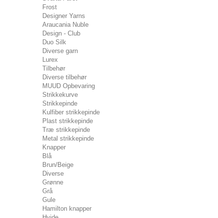
Frost
Designer Yarns
Araucania Nuble
Design - Club
Duo Silk
Diverse garn
Lurex
Tilbehør
Diverse tilbehør
MUUD Opbevaring
Strikkekurve
Strikkepinde
Kulfiber strikkepinde
Plast strikkepinde
Træ strikkepinde
Metal strikkepinde
Knapper
Blå
Brun/Beige
Diverse
Grønne
Grå
Gule
Hamilton knapper
Hvide