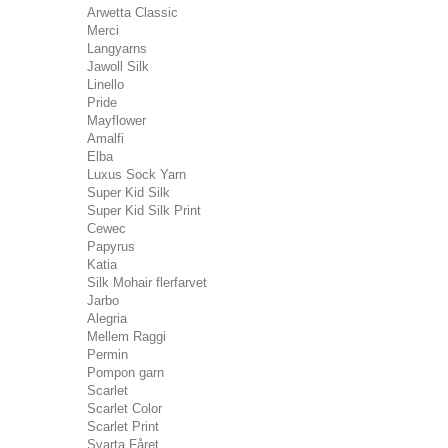
Arwetta Classic
Merci
Langyarns
Jawoll Silk
Linello
Pride
Mayflower
Amalfi
Elba
Luxus Sock Yarn
Super Kid Silk
Super Kid Silk Print
Cewec
Papyrus
Katia
Silk Mohair flerfarvet
Jarbo
Alegria
Mellem Raggi
Permin
Pompon garn
Scarlet
Scarlet Color
Scarlet Print
Svarta Fåret