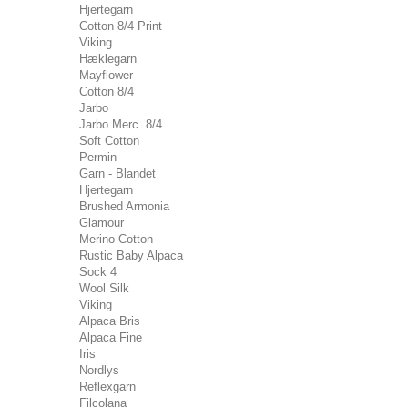
Hjertegarn
Cotton 8/4 Print
Viking
Hæklegarn
Mayflower
Cotton 8/4
Jarbo
Jarbo Merc. 8/4
Soft Cotton
Permin
Garn - Blandet
Hjertegarn
Brushed Armonia
Glamour
Merino Cotton
Rustic Baby Alpaca
Sock 4
Wool Silk
Viking
Alpaca Bris
Alpaca Fine
Iris
Nordlys
Reflexgarn
Filcolana