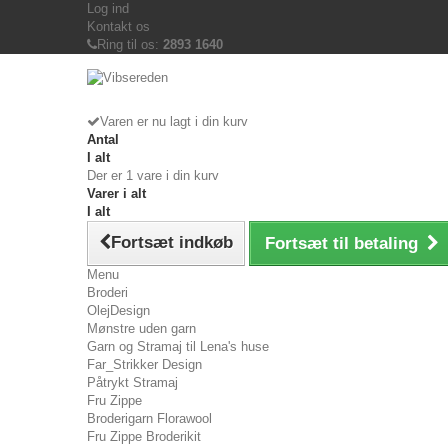
Log ind
Kontakt os
Ring til os:
2893 1640
Varen er nu lagt i din kurv
Antal
I alt
Der er 1 vare i din kurv
Varer i alt
I alt
Fortsæt indkøb
Fortsæt til betaling
Menu
Broderi
OlejDesign
Mønstre uden garn
Garn og Stramaj til Lena's huse
Far_Strikker Design
Påtrykt Stramaj
Fru Zippe
Broderigarn Florawool
Fru Zippe Broderikit