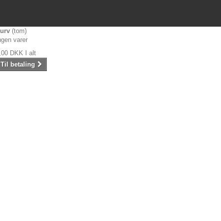
urv
(tom)
ngen varer
,00 DKK
I alt
Til betaling