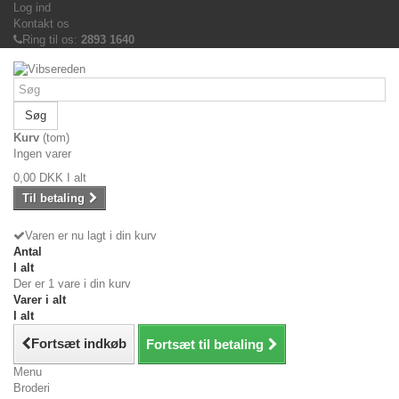
Log ind
Kontakt os
Ring til os:
2893 1640
Søg
Kurv
(tom)
Ingen varer
0,00 DKK
I alt
Til betaling
Varen er nu lagt i din kurv
Antal
I alt
Der er 1 vare i din kurv
Varer i alt
I alt
Fortsæt indkøb
Fortsæt til betaling
Menu
Broderi