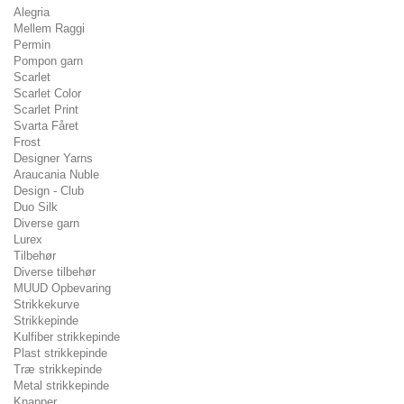
Alegria
Mellem Raggi
Permin
Pompon garn
Scarlet
Scarlet Color
Scarlet Print
Svarta Fåret
Frost
Designer Yarns
Araucania Nuble
Design - Club
Duo Silk
Diverse garn
Lurex
Tilbehør
Diverse tilbehør
MUUD Opbevaring
Strikkekurve
Strikkepinde
Kulfiber strikkepinde
Plast strikkepinde
Træ strikkepinde
Metal strikkepinde
Knapper