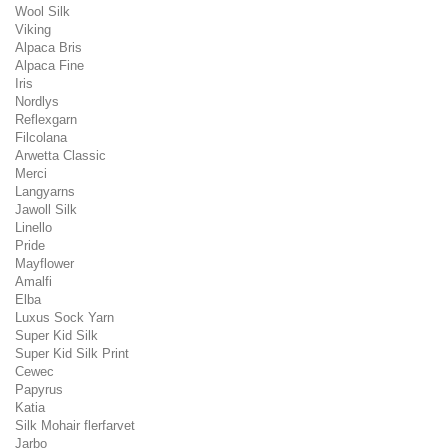
Wool Silk
Viking
Alpaca Bris
Alpaca Fine
Iris
Nordlys
Reflexgarn
Filcolana
Arwetta Classic
Merci
Langyarns
Jawoll Silk
Linello
Pride
Mayflower
Amalfi
Elba
Luxus Sock Yarn
Super Kid Silk
Super Kid Silk Print
Cewec
Papyrus
Katia
Silk Mohair flerfarvet
Jarbo