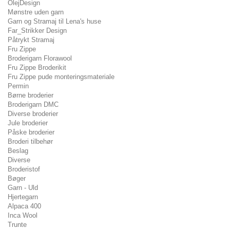
OlejDesign
Mønstre uden garn
Garn og Stramaj til Lena's huse
Far_Strikker Design
Påtrykt Stramaj
Fru Zippe
Broderigarn Florawool
Fru Zippe Broderikit
Fru Zippe pude monteringsmateriale
Permin
Børne broderier
Broderigarn DMC
Diverse broderier
Jule broderier
Påske broderier
Broderi tilbehør
Beslag
Diverse
Broderistof
Bøger
Garn - Uld
Hjertegarn
Alpaca 400
Inca Wool
Trunte