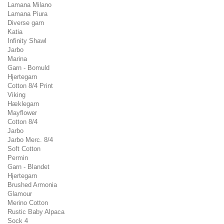
Lamana Milano
Lamana Piura
Diverse garn
Katia
Infinity Shawl
Jarbo
Marina
Garn - Bomuld
Hjertegarn
Cotton 8/4 Print
Viking
Hæklegarn
Mayflower
Cotton 8/4
Jarbo
Jarbo Merc. 8/4
Soft Cotton
Permin
Garn - Blandet
Hjertegarn
Brushed Armonia
Glamour
Merino Cotton
Rustic Baby Alpaca
Sock 4