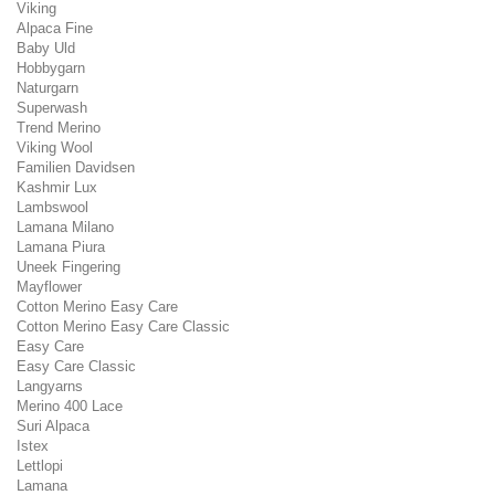
Viking
Alpaca Fine
Baby Uld
Hobbygarn
Naturgarn
Superwash
Trend Merino
Viking Wool
Familien Davidsen
Kashmir Lux
Lambswool
Lamana Milano
Lamana Piura
Uneek Fingering
Mayflower
Cotton Merino Easy Care
Cotton Merino Easy Care Classic
Easy Care
Easy Care Classic
Langyarns
Merino 400 Lace
Suri Alpaca
Istex
Lettlopi
Lamana