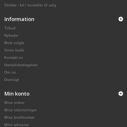
Strikke - kit / modeller til salg
Information
Tilbud
Nyheder
Mest solgte
Vores butik
Kontakt os
Handelsbetingelser
Om os
Oversigt
Min konto
Mine ordrer
Mine returneringer
Mine kreditnotaer
Mine adresser