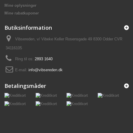
Mine oplysninger
Mine rabatkuponer
Butiksinformation
Vibsereden, v/ Vibeke Keller Rosensgade 49 8300 Odder CVR
34116105
Ring til os:
2893 1640
E-mail:
info@vibsereden.dk
Betalingsmåder