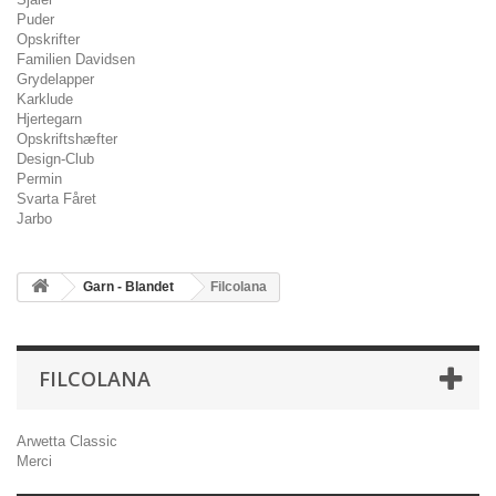
Puder
Opskrifter
Familien Davidsen
Grydelapper
Karklude
Hjertegarn
Opskriftshæfter
Design-Club
Permin
Svarta Fåret
Jarbo
Garn - Blandet
Filcolana
FILCOLANA
Arwetta Classic
Merci