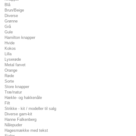
Blå
Brun/Beige
Diverse
Grønne
Grå
Gule
Hamilton knapper
Hvide
Kokos
Lilla
Lyserøde
Metal farvet
Orange
Røde
Sorte
Store knapper
Træ/natur
Hækle- og hakkenåle
Filt
Strikke - kit / modeller til salg
Diverse garn-kit
Hanne Falkenberg
Nålepuder
Hagesmække med tekst
Sjaler