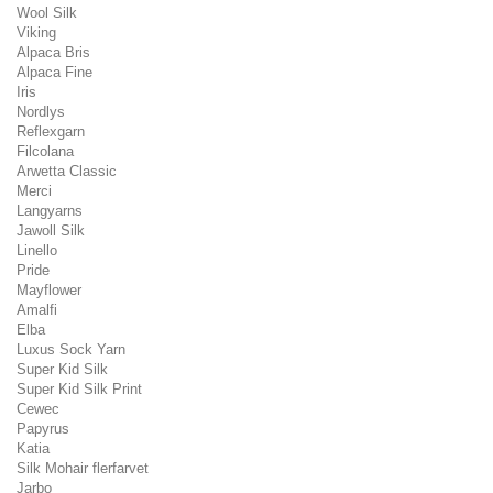
Wool Silk
Viking
Alpaca Bris
Alpaca Fine
Iris
Nordlys
Reflexgarn
Filcolana
Arwetta Classic
Merci
Langyarns
Jawoll Silk
Linello
Pride
Mayflower
Amalfi
Elba
Luxus Sock Yarn
Super Kid Silk
Super Kid Silk Print
Cewec
Papyrus
Katia
Silk Mohair flerfarvet
Jarbo