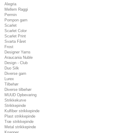
Alegria
Mellem Raggi
Permin
Pompon garn
Scarlet
Scarlet Color
Scarlet Print
Svarta Fåret
Frost
Designer Yarns
Araucania Nuble
Design - Club
Duo Silk
Diverse garn
Lurex
Tilbehør
Diverse tilbehør
MUUD Opbevaring
Strikkekurve
Strikkepinde
Kulfiber strikkepinde
Plast strikkepinde
Træ strikkepinde
Metal strikkepinde
Knapper