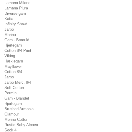
Lamana Milano
Lamana Piura
Diverse garn
Katia
Infinity Shawl
Jarbo
Marina
Garn - Bomuld
Hjertegarn
Cotton 8/4 Print
Viking
Hæklegarn
Mayflower
Cotton 8/4
Jarbo
Jarbo Merc. 8/4
Soft Cotton
Permin
Garn - Blandet
Hjertegarn
Brushed Armonia
Glamour
Merino Cotton
Rustic Baby Alpaca
Sock 4