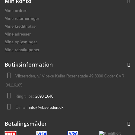
Min konto
Mine ordrer
Mine returneringer
Mine kreditnotaer
Mine adresser
Mine oplysninger
Mine rabatkuponer
Butiksinformation
Vibsereden, v/ Vibeke Keller Rosensgade 49 8300 Odder CVR
34116105
Ring til os:
2893 1640
E-mail:
info@vibsereden.dk
Betalingsmåder