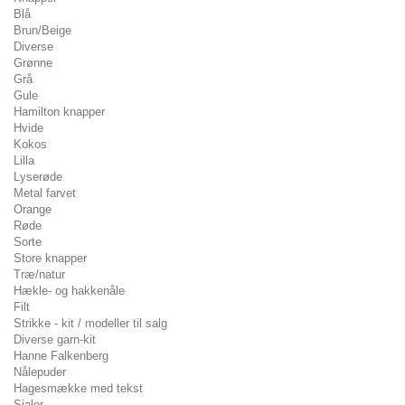
Blå
Brun/Beige
Diverse
Grønne
Grå
Gule
Hamilton knapper
Hvide
Kokos
Lilla
Lyserøde
Metal farvet
Orange
Røde
Sorte
Store knapper
Træ/natur
Hækle- og hakkenåle
Filt
Strikke - kit / modeller til salg
Diverse garn-kit
Hanne Falkenberg
Nålepuder
Hagesmække med tekst
Sjaler