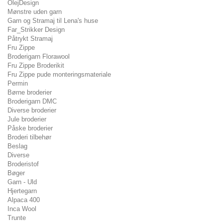
OlejDesign
Mønstre uden garn
Garn og Stramaj til Lena's huse
Far_Strikker Design
Påtrykt Stramaj
Fru Zippe
Broderigarn Florawool
Fru Zippe Broderikit
Fru Zippe pude monteringsmateriale
Permin
Børne broderier
Broderigarn DMC
Diverse broderier
Jule broderier
Påske broderier
Broderi tilbehør
Beslag
Diverse
Broderistof
Bøger
Garn - Uld
Hjertegarn
Alpaca 400
Inca Wool
Trunte