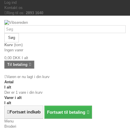
Log ind
Kontakt os
Ring til os:
2893 1640
Søg
Kurv
(tom)
Ingen varer
0,00 DKK
I alt
Til betaling
Varen er nu lagt i din kurv
Antal
I alt
Der er 1 vare i din kurv
Varer i alt
I alt
Fortsæt indkøb
Fortsæt til betaling
Menu
Broderi