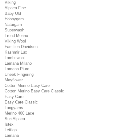
Viking
Alpaca Fine
Baby Uld
Hobbygarn
Naturgarn
Superwash
Trend Merino
Viking Wool
Familien Davidsen
Kashmir Lux
Lambswool
Lamana Milano
Lamana Piura
Uneek Fingering
Mayflower
Cotton Merino Easy Care
Cotton Merino Easy Care Classic
Easy Care
Easy Care Classic
Langyarns
Merino 400 Lace
Suri Alpaca
Istex
Lettlopi
Lamana