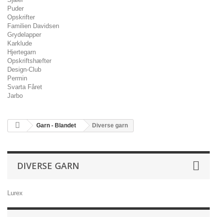
Puder
Opskrifter
Familien Davidsen
Grydelapper
Karklude
Hjertegarn
Opskriftshæfter
Design-Club
Permin
Svarta Fåret
Jarbo
Garn - Blandet
Diverse garn
DIVERSE GARN
Lurex