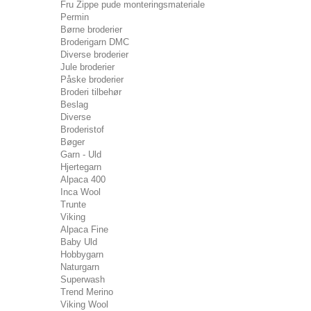
Fru Zippe pude monteringsmateriale
Permin
Børne broderier
Broderigarn DMC
Diverse broderier
Jule broderier
Påske broderier
Broderi tilbehør
Beslag
Diverse
Broderistof
Bøger
Garn - Uld
Hjertegarn
Alpaca 400
Inca Wool
Trunte
Viking
Alpaca Fine
Baby Uld
Hobbygarn
Naturgarn
Superwash
Trend Merino
Viking Wool