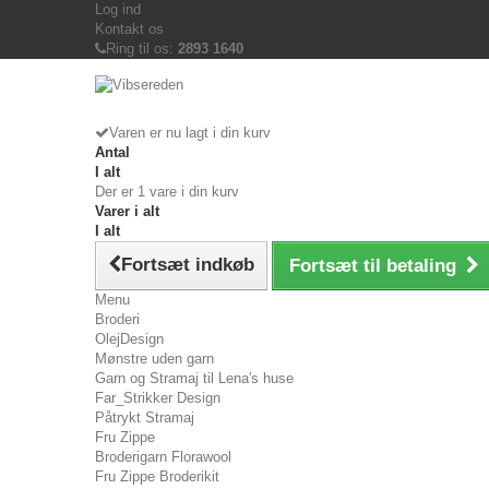
Log ind
Kontakt os
Ring til os:
2893 1640
Varen er nu lagt i din kurv
Antal
I alt
Der er 1 vare i din kurv
Varer i alt
I alt
Fortsæt indkøb
Fortsæt til betaling
Menu
Broderi
OlejDesign
Mønstre uden garn
Garn og Stramaj til Lena's huse
Far_Strikker Design
Påtrykt Stramaj
Fru Zippe
Broderigarn Florawool
Fru Zippe Broderikit