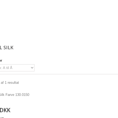
L SILK
er
 af 1 resultat
 DKK