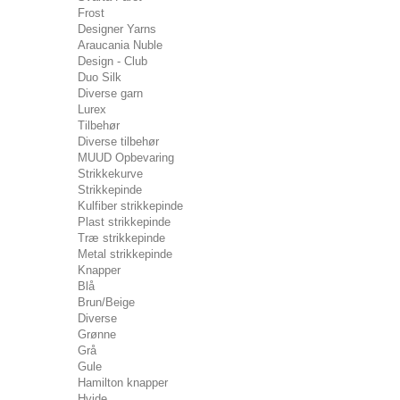
Frost
Designer Yarns
Araucania Nuble
Design - Club
Duo Silk
Diverse garn
Lurex
Tilbehør
Diverse tilbehør
MUUD Opbevaring
Strikkekurve
Strikkepinde
Kulfiber strikkepinde
Plast strikkepinde
Træ strikkepinde
Metal strikkepinde
Knapper
Blå
Brun/Beige
Diverse
Grønne
Grå
Gule
Hamilton knapper
Hvide