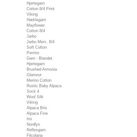
Hjertegarn
Cotton 8/4 Print
Viking
Hæklegarn
Mayflower
Cotton 8/4
Jarbo
Jarbo Merc. 8/4
Soft Cotton
Permin
Garn - Blandet
Hjertegarn
Brushed Armonia
Glamour
Merino Cotton
Rustic Baby Alpaca
Sock 4
Wool Silk
Viking
Alpaca Bris
Alpaca Fine
Iris
Nordlys
Reflexgarn
Filcolana