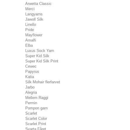
Arwetta Classic
Merci
Langyarns
Jawoll Silk
Linello
Pride
Mayflower
Amalfi
Elba
Luxus Sock Yarn
Super Kid Silk
Super Kid Silk Print
Cewec
Papyrus
Katia
Silk Mohair flerfarvet
Jarbo
Alegria
Mellem Raggi
Permin
Pompon garn
Scarlet
Scarlet Color
Scarlet Print
Svarta Fåret