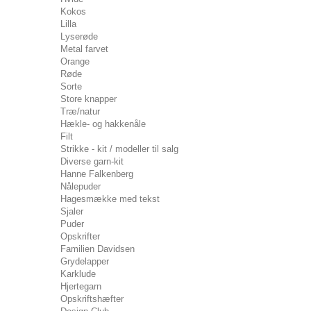
Kokos
Lilla
Lyserøde
Metal farvet
Orange
Røde
Sorte
Store knapper
Træ/natur
Hækle- og hakkenåle
Filt
Strikke - kit / modeller til salg
Diverse garn-kit
Hanne Falkenberg
Nålepuder
Hagesmække med tekst
Sjaler
Puder
Opskrifter
Familien Davidsen
Grydelapper
Karklude
Hjertegarn
Opskriftshæfter