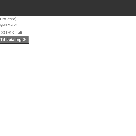
urv
(tom)
ngen varer
,00 DKK
I alt
Til betaling