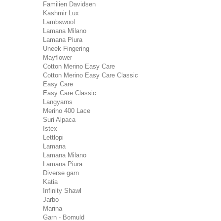
Familien Davidsen
Kashmir Lux
Lambswool
Lamana Milano
Lamana Piura
Uneek Fingering
Mayflower
Cotton Merino Easy Care
Cotton Merino Easy Care Classic
Easy Care
Easy Care Classic
Langyarns
Merino 400 Lace
Suri Alpaca
Istex
Lettlopi
Lamana
Lamana Milano
Lamana Piura
Diverse garn
Katia
Infinity Shawl
Jarbo
Marina
Garn - Bomuld