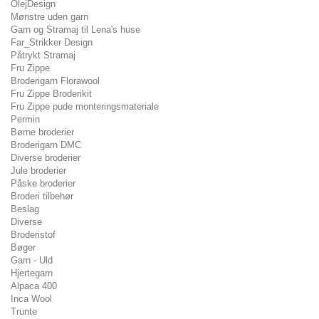
OlejDesign
Mønstre uden garn
Garn og Stramaj til Lena's huse
Far_Strikker Design
Påtrykt Stramaj
Fru Zippe
Broderigarn Florawool
Fru Zippe Broderikit
Fru Zippe pude monteringsmateriale
Permin
Børne broderier
Broderigarn DMC
Diverse broderier
Jule broderier
Påske broderier
Broderi tilbehør
Beslag
Diverse
Broderistof
Bøger
Garn - Uld
Hjertegarn
Alpaca 400
Inca Wool
Trunte