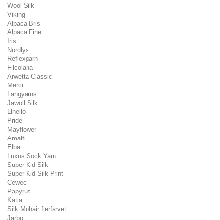
Wool Silk
Viking
Alpaca Bris
Alpaca Fine
Iris
Nordlys
Reflexgarn
Filcolana
Arwetta Classic
Merci
Langyarns
Jawoll Silk
Linello
Pride
Mayflower
Amalfi
Elba
Luxus Sock Yarn
Super Kid Silk
Super Kid Silk Print
Cewec
Papyrus
Katia
Silk Mohair flerfarvet
Jarbo