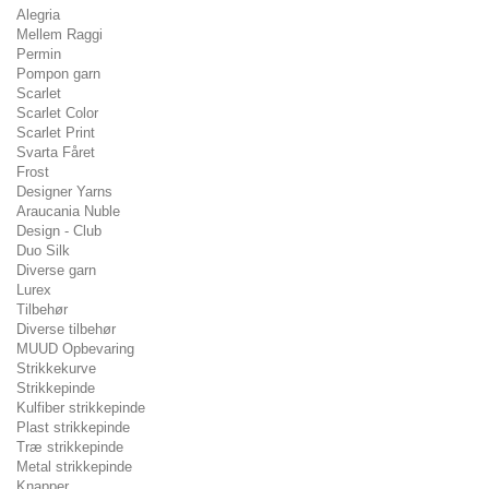
Alegria
Mellem Raggi
Permin
Pompon garn
Scarlet
Scarlet Color
Scarlet Print
Svarta Fåret
Frost
Designer Yarns
Araucania Nuble
Design - Club
Duo Silk
Diverse garn
Lurex
Tilbehør
Diverse tilbehør
MUUD Opbevaring
Strikkekurve
Strikkepinde
Kulfiber strikkepinde
Plast strikkepinde
Træ strikkepinde
Metal strikkepinde
Knapper