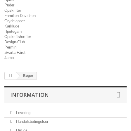
Puder
Opskrifter
Familien Davidsen
Grydelapper
Karklude
Hjertegarn
Opskriftshæfter
Design-Club
Permin
Svarta Fåret
Jarbo
Bøger
INFORMATION
Levering
Handelsbetingelser
Om os