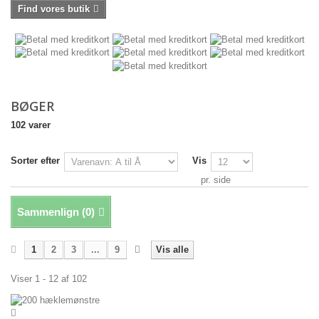
Find vores butik
BØGER
102 varer
Sorter efter
Vis
pr. side
Sammenlign (
0
)
1
2
3
...
9
Vis alle
Viser 1 - 12 af 102