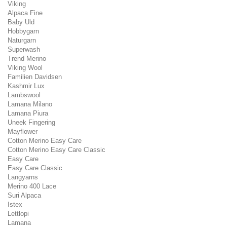
Viking
Alpaca Fine
Baby Uld
Hobbygarn
Naturgarn
Superwash
Trend Merino
Viking Wool
Familien Davidsen
Kashmir Lux
Lambswool
Lamana Milano
Lamana Piura
Uneek Fingering
Mayflower
Cotton Merino Easy Care
Cotton Merino Easy Care Classic
Easy Care
Easy Care Classic
Langyarns
Merino 400 Lace
Suri Alpaca
Istex
Lettlopi
Lamana