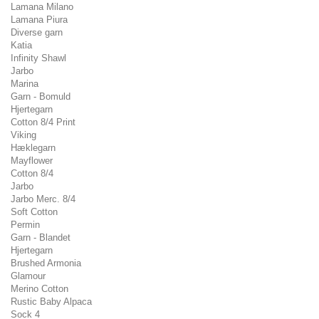
Lamana Milano
Lamana Piura
Diverse garn
Katia
Infinity Shawl
Jarbo
Marina
Garn - Bomuld
Hjertegarn
Cotton 8/4 Print
Viking
Hæklegarn
Mayflower
Cotton 8/4
Jarbo
Jarbo Merc. 8/4
Soft Cotton
Permin
Garn - Blandet
Hjertegarn
Brushed Armonia
Glamour
Merino Cotton
Rustic Baby Alpaca
Sock 4