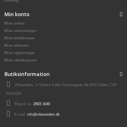
Oversigt
Min konto
Mine ordrer
Mine returneringer
Mine kreditnotaer
Mine adresser
Mine oplysninger
Mine rabatkuponer
Butiksinformation
Vibsereden, v/ Vibeke Keller Rosensgade 49 8300 Odder CVR
34116105
Ring til os:
2893 1640
E-mail:
info@vibsereden.dk