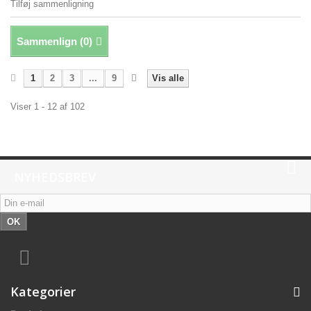
Tilføj sammenligning
Sammenlign (
0
)
1
2
3
...
9
Vis alle
Viser 1 - 12 af 102
NYHEDSBREV
OK
Kategorier