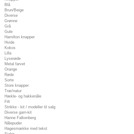
Blå
Brun/Beige
Diverse
Grønne
Grå
Gule
Hamilton knapper
Hvide
Kokos
Lilla
Lyserøde
Metal farvet
Orange
Røde
Sorte
Store knapper
Træ/natur
Hækle- og hakkenåle
Filt
Strikke - kit / modeller til salg
Diverse garn-kit
Hanne Falkenberg
Nålepuder
Hagesmække med tekst
Sjaler