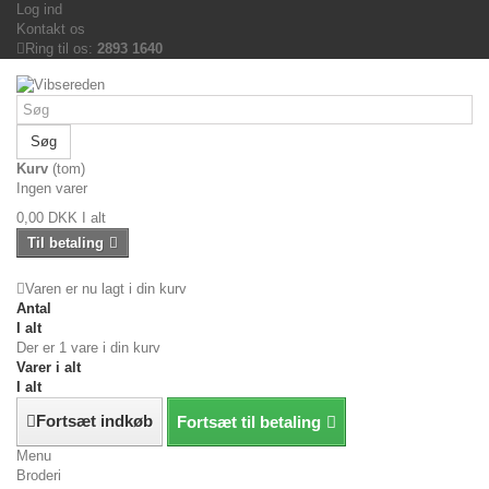
Log ind
Kontakt os
Ring til os:
2893 1640
Søg
Kurv
(tom)
Ingen varer
0,00 DKK
I alt
Til betaling
Varen er nu lagt i din kurv
Antal
I alt
Der er 1 vare i din kurv
Varer i alt
I alt
Fortsæt indkøb
Fortsæt til betaling
Menu
Broderi