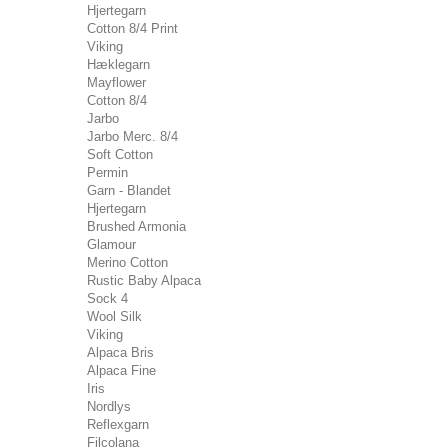
Hjertegarn
Cotton 8/4 Print
Viking
Hæklegarn
Mayflower
Cotton 8/4
Jarbo
Jarbo Merc. 8/4
Soft Cotton
Permin
Garn - Blandet
Hjertegarn
Brushed Armonia
Glamour
Merino Cotton
Rustic Baby Alpaca
Sock 4
Wool Silk
Viking
Alpaca Bris
Alpaca Fine
Iris
Nordlys
Reflexgarn
Filcolana