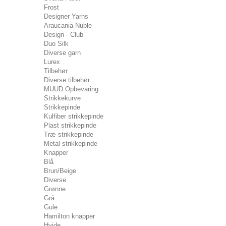
Frost
Designer Yarns
Araucania Nuble
Design - Club
Duo Silk
Diverse garn
Lurex
Tilbehør
Diverse tilbehør
MUUD Opbevaring
Strikkekurve
Strikkepinde
Kulfiber strikkepinde
Plast strikkepinde
Træ strikkepinde
Metal strikkepinde
Knapper
Blå
Brun/Beige
Diverse
Grønne
Grå
Gule
Hamilton knapper
Hvide