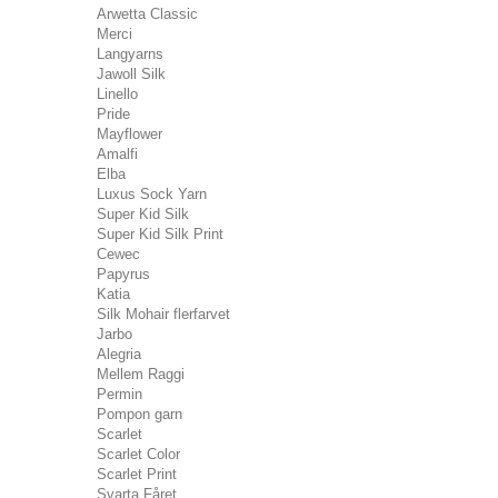
Arwetta Classic
Merci
Langyarns
Jawoll Silk
Linello
Pride
Mayflower
Amalfi
Elba
Luxus Sock Yarn
Super Kid Silk
Super Kid Silk Print
Cewec
Papyrus
Katia
Silk Mohair flerfarvet
Jarbo
Alegria
Mellem Raggi
Permin
Pompon garn
Scarlet
Scarlet Color
Scarlet Print
Svarta Fåret