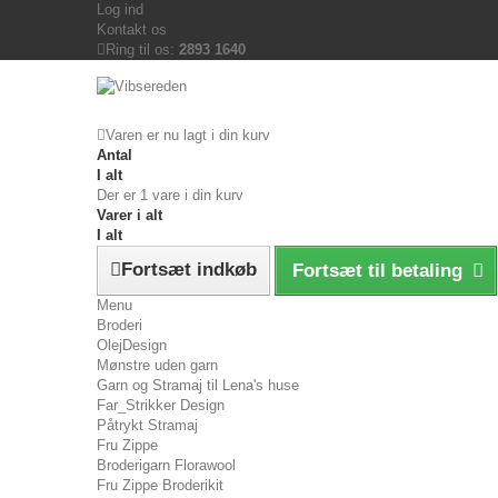
Log ind
Kontakt os
Ring til os:
2893 1640
Varen er nu lagt i din kurv
Antal
I alt
Der er 1 vare i din kurv
Varer i alt
I alt
Fortsæt indkøb
Fortsæt til betaling
Menu
Broderi
OlejDesign
Mønstre uden garn
Garn og Stramaj til Lena's huse
Far_Strikker Design
Påtrykt Stramaj
Fru Zippe
Broderigarn Florawool
Fru Zippe Broderikit