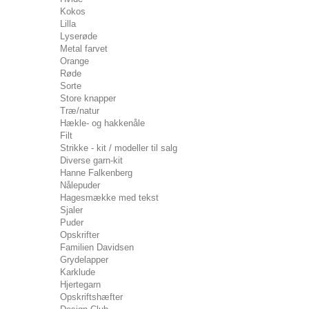
Kokos
Lilla
Lyserøde
Metal farvet
Orange
Røde
Sorte
Store knapper
Træ/natur
Hækle- og hakkenåle
Filt
Strikke - kit / modeller til salg
Diverse garn-kit
Hanne Falkenberg
Nålepuder
Hagesmække med tekst
Sjaler
Puder
Opskrifter
Familien Davidsen
Grydelapper
Karklude
Hjertegarn
Opskriftshæfter