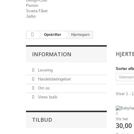
Design-Club
Permin
Svarta Fåret
Jarbo
Opskrifter
Hjertegarn
HJERT
INFORMATION
Sorter eft
Levering
Handelsbetingelser
Om os
Viser 1 - 
Vores butik
TILBUD
Vis her
30,00