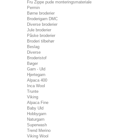
Fru Zippe pude monteringsmateriale
Permin
Børne broderier
Broderigarn DMC
Diverse broderier
Jule broderier
Påske broderier
Broderi tilbehør
Beslag
Diverse
Broderistof
Bøger
Garn - Uld
Hjertegarn
Alpaca 400
Inca Wool
Trunte
Viking
Alpaca Fine
Baby Uld
Hobbygarn
Naturgarn
Superwash
Trend Merino
Viking Wool