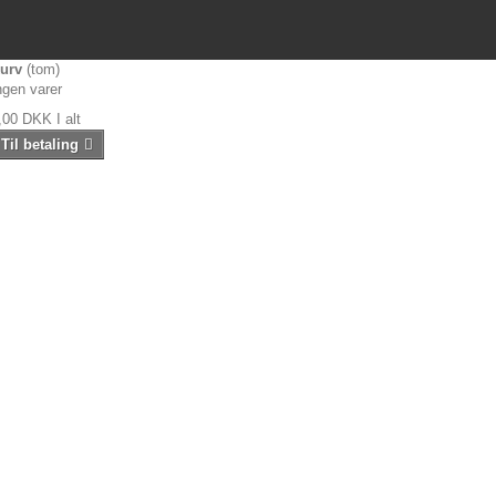
urv
(tom)
ngen varer
,00 DKK
I alt
Til betaling