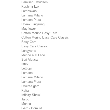
Familien Davidsen
Kashmir Lux
Lambswool
Lamana Milano
Lamana Piura
Uneek Fingering
Mayflower
Cotton Merino Easy Care
Cotton Merino Easy Care Classic
Easy Care
Easy Care Classic
Langyarns
Merino 400 Lace
Suri Alpaca
Istex
Lettlopi
Lamana
Lamana Milano
Lamana Piura
Diverse garn
Katia
Infinity Shawl
Jarbo
Marina
Garn - Bomuld