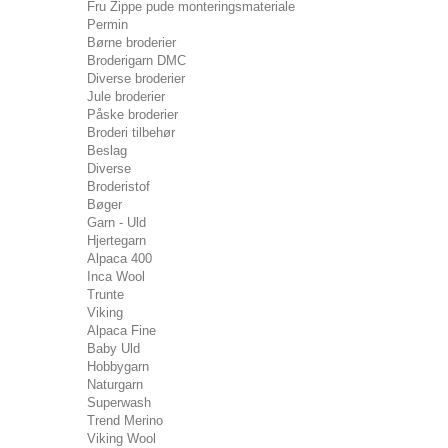
Fru Zippe pude monteringsmateriale
Permin
Børne broderier
Broderigarn DMC
Diverse broderier
Jule broderier
Påske broderier
Broderi tilbehør
Beslag
Diverse
Broderistof
Bøger
Garn - Uld
Hjertegarn
Alpaca 400
Inca Wool
Trunte
Viking
Alpaca Fine
Baby Uld
Hobbygarn
Naturgarn
Superwash
Trend Merino
Viking Wool