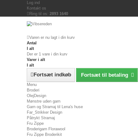
Log ind
Kontakt os
Ring til os:
2893 1640
Varen er nu lagt i din kurv
Antal
I alt
Der er 1 vare i din kurv
Varer i alt
I alt
Fortsæt indkøb
Fortsæt til betaling
Menu
Broderi
OlejDesign
Mønstre uden garn
Garn og Stramaj til Lena's huse
Far_Strikker Design
Påtrykt Stramaj
Fru Zippe
Broderigarn Florawool
Fru Zippe Broderikit