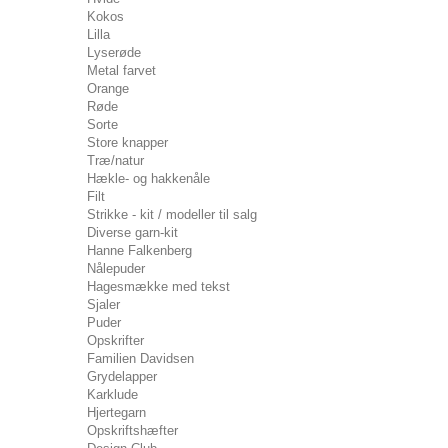
Kokos
Lilla
Lyserøde
Metal farvet
Orange
Røde
Sorte
Store knapper
Træ/natur
Hækle- og hakkenåle
Filt
Strikke - kit / modeller til salg
Diverse garn-kit
Hanne Falkenberg
Nålepuder
Hagesmække med tekst
Sjaler
Puder
Opskrifter
Familien Davidsen
Grydelapper
Karklude
Hjertegarn
Opskriftshæfter