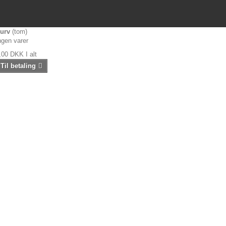
urv
(tom)
ngen varer
,00 DKK
I alt
Til betaling