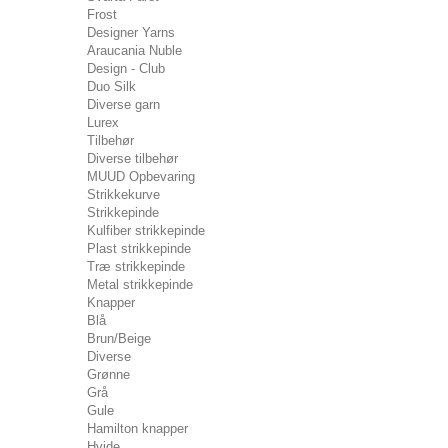
Frost
Designer Yarns
Araucania Nuble
Design - Club
Duo Silk
Diverse garn
Lurex
Tilbehør
Diverse tilbehør
MUUD Opbevaring
Strikkekurve
Strikkepinde
Kulfiber strikkepinde
Plast strikkepinde
Træ strikkepinde
Metal strikkepinde
Knapper
Blå
Brun/Beige
Diverse
Grønne
Grå
Gule
Hamilton knapper
Hvide