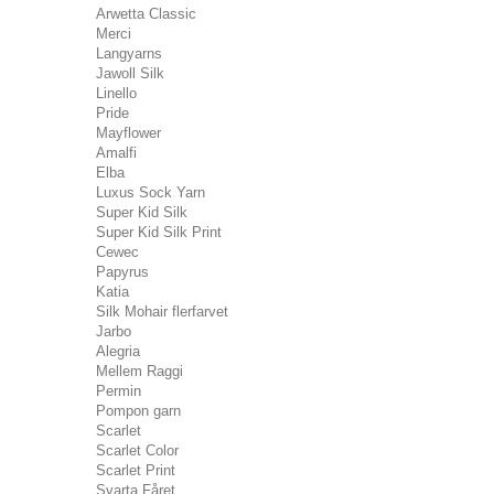
Arwetta Classic
Merci
Langyarns
Jawoll Silk
Linello
Pride
Mayflower
Amalfi
Elba
Luxus Sock Yarn
Super Kid Silk
Super Kid Silk Print
Cewec
Papyrus
Katia
Silk Mohair flerfarvet
Jarbo
Alegria
Mellem Raggi
Permin
Pompon garn
Scarlet
Scarlet Color
Scarlet Print
Svarta Fåret