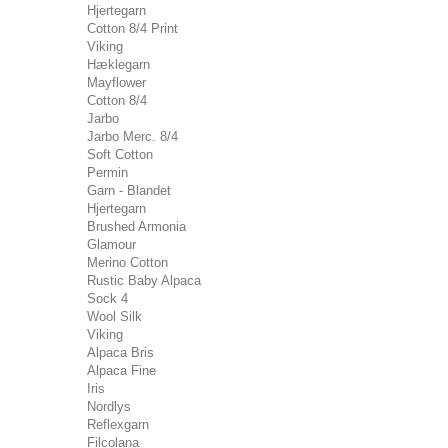
Hjertegarn
Cotton 8/4 Print
Viking
Hæklegarn
Mayflower
Cotton 8/4
Jarbo
Jarbo Merc. 8/4
Soft Cotton
Permin
Garn - Blandet
Hjertegarn
Brushed Armonia
Glamour
Merino Cotton
Rustic Baby Alpaca
Sock 4
Wool Silk
Viking
Alpaca Bris
Alpaca Fine
Iris
Nordlys
Reflexgarn
Filcolana