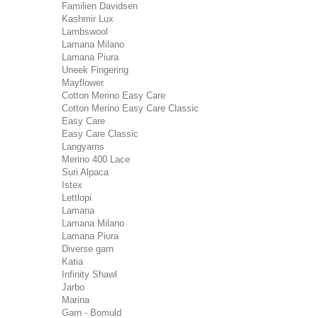
Familien Davidsen
Kashmir Lux
Lambswool
Lamana Milano
Lamana Piura
Uneek Fingering
Mayflower
Cotton Merino Easy Care
Cotton Merino Easy Care Classic
Easy Care
Easy Care Classic
Langyarns
Merino 400 Lace
Suri Alpaca
Istex
Lettlopi
Lamana
Lamana Milano
Lamana Piura
Diverse garn
Katia
Infinity Shawl
Jarbo
Marina
Garn - Bomuld