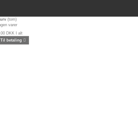
urv
(tom)
ngen varer
,00 DKK
I alt
Til betaling