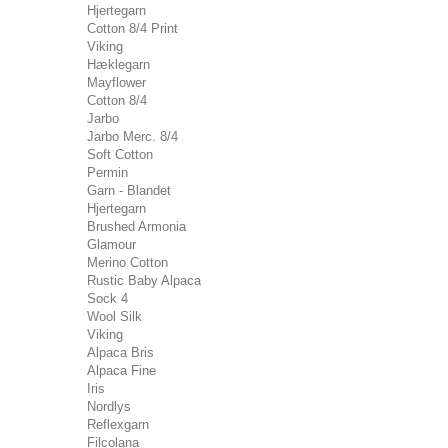
Hjertegarn
Cotton 8/4 Print
Viking
Hæklegarn
Mayflower
Cotton 8/4
Jarbo
Jarbo Merc. 8/4
Soft Cotton
Permin
Garn - Blandet
Hjertegarn
Brushed Armonia
Glamour
Merino Cotton
Rustic Baby Alpaca
Sock 4
Wool Silk
Viking
Alpaca Bris
Alpaca Fine
Iris
Nordlys
Reflexgarn
Filcolana