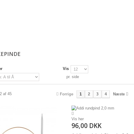
KEPINDE
er
Vis
pr. side
12 af 45
Forrige
1
2
3
4
Næste
Vis her
96,00 DKK