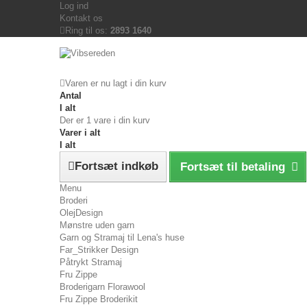
Log ind
Kontakt os
Ring til os:
2893 1640
Varen er nu lagt i din kurv
Antal
I alt
Der er 1 vare i din kurv
Varer i alt
I alt
Fortsæt indkøb
Fortsæt til betaling
Menu
Broderi
OlejDesign
Mønstre uden garn
Garn og Stramaj til Lena's huse
Far_Strikker Design
Påtrykt Stramaj
Fru Zippe
Broderigarn Florawool
Fru Zippe Broderikit