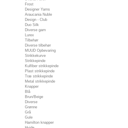
Frost
Designer Yarns
Araucania Nuble
Design - Club
Duo Silk
Diverse garn
Lurex
Tilbehør
Diverse tilbehør
MUUD Opbevaring
Strikkekurve
Strikkepinde
Kulfiber strikkepinde
Plast strikkepinde
Træ strikkepinde
Metal strikkepinde
Knapper
Blå
Brun/Beige
Diverse
Grønne
Grå
Gule
Hamilton knapper
Hvide