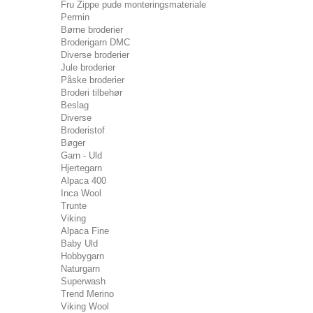
Fru Zippe pude monteringsmateriale
Permin
Børne broderier
Broderigarn DMC
Diverse broderier
Jule broderier
Påske broderier
Broderi tilbehør
Beslag
Diverse
Broderistof
Bøger
Garn - Uld
Hjertegarn
Alpaca 400
Inca Wool
Trunte
Viking
Alpaca Fine
Baby Uld
Hobbygarn
Naturgarn
Superwash
Trend Merino
Viking Wool