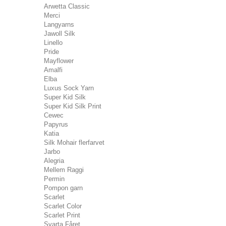
Arwetta Classic
Merci
Langyarns
Jawoll Silk
Linello
Pride
Mayflower
Amalfi
Elba
Luxus Sock Yarn
Super Kid Silk
Super Kid Silk Print
Cewec
Papyrus
Katia
Silk Mohair flerfarvet
Jarbo
Alegria
Mellem Raggi
Permin
Pompon garn
Scarlet
Scarlet Color
Scarlet Print
Svarta Fåret