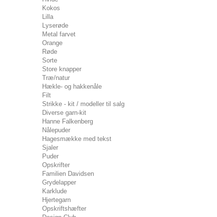
Kokos
Lilla
Lyserøde
Metal farvet
Orange
Røde
Sorte
Store knapper
Træ/natur
Hækle- og hakkenåle
Filt
Strikke - kit / modeller til salg
Diverse garn-kit
Hanne Falkenberg
Nålepuder
Hagesmække med tekst
Sjaler
Puder
Opskrifter
Familien Davidsen
Grydelapper
Karklude
Hjertegarn
Opskriftshæfter