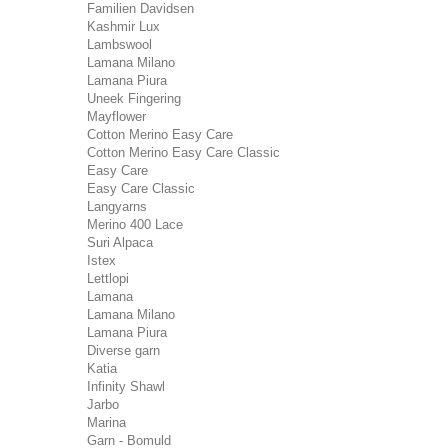
Familien Davidsen
Kashmir Lux
Lambswool
Lamana Milano
Lamana Piura
Uneek Fingering
Mayflower
Cotton Merino Easy Care
Cotton Merino Easy Care Classic
Easy Care
Easy Care Classic
Langyarns
Merino 400 Lace
Suri Alpaca
Istex
Lettlopi
Lamana
Lamana Milano
Lamana Piura
Diverse garn
Katia
Infinity Shawl
Jarbo
Marina
Garn - Bomuld