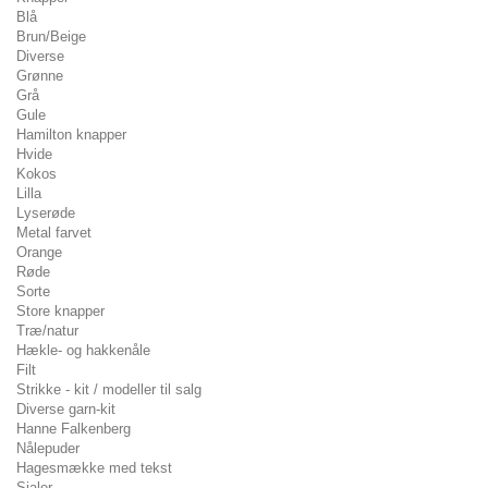
Blå
Brun/Beige
Diverse
Grønne
Grå
Gule
Hamilton knapper
Hvide
Kokos
Lilla
Lyserøde
Metal farvet
Orange
Røde
Sorte
Store knapper
Træ/natur
Hækle- og hakkenåle
Filt
Strikke - kit / modeller til salg
Diverse garn-kit
Hanne Falkenberg
Nålepuder
Hagesmække med tekst
Sjaler