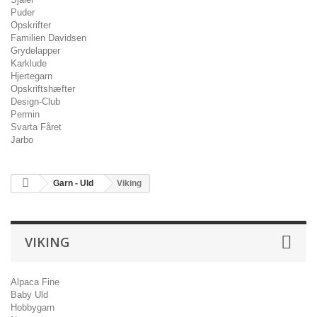
Puder
Opskrifter
Familien Davidsen
Grydelapper
Karklude
Hjertegarn
Opskriftshæfter
Design-Club
Permin
Svarta Fåret
Jarbo
Garn - Uld
Viking
VIKING
Alpaca Fine
Baby Uld
Hobbygarn