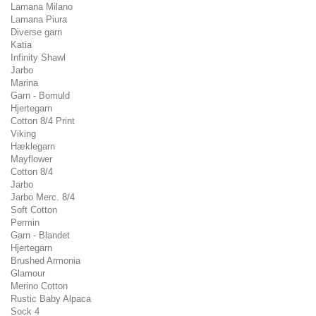
Lamana Milano
Lamana Piura
Diverse garn
Katia
Infinity Shawl
Jarbo
Marina
Garn - Bomuld
Hjertegarn
Cotton 8/4 Print
Viking
Hæklegarn
Mayflower
Cotton 8/4
Jarbo
Jarbo Merc. 8/4
Soft Cotton
Permin
Garn - Blandet
Hjertegarn
Brushed Armonia
Glamour
Merino Cotton
Rustic Baby Alpaca
Sock 4