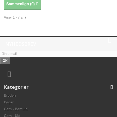
Sammenlign (
0
)
Viser 1 - 7 af 7
NYHEDSBREV
OK
Kategorier
Broderi
Bøger
Garn - Bomuld
Garn - Uld