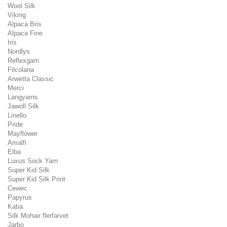
Wool Silk
Viking
Alpaca Bris
Alpaca Fine
Iris
Nordlys
Reflexgarn
Filcolana
Arwetta Classic
Merci
Langyarns
Jawoll Silk
Linello
Pride
Mayflower
Amalfi
Elba
Luxus Sock Yarn
Super Kid Silk
Super Kid Silk Print
Cewec
Papyrus
Katia
Silk Mohair flerfarvet
Jarbo