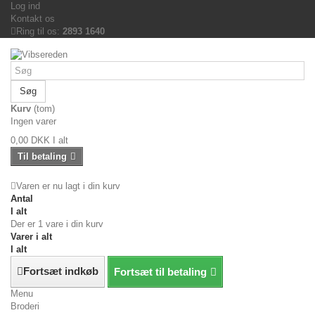
Log ind
Kontakt os
Ring til os:
2893 1640
Søg
Kurv
(tom)
Ingen varer
0,00 DKK
I alt
Til betaling
Varen er nu lagt i din kurv
Antal
I alt
Der er 1 vare i din kurv
Varer i alt
I alt
Fortsæt indkøb
Fortsæt til betaling
Menu
Broderi