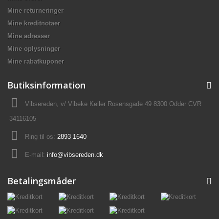
Mine returneringer
Mine kreditnotaer
Mine adresser
Mine oplysninger
Mine rabatkuponer
Butiksinformation
Vibsereden, v/ Vibeke Keller Rosensgade 49 8300 Odder CVR
34116105
Ring til os:
2893 1640
E-mail:
info@vibsereden.dk
Betalingsmåder