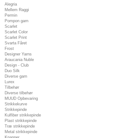
Alegria
Mellem Raggi
Permin
Pompon garn
Scarlet
Scarlet Color
Scarlet Print
Svarta Fåret
Frost
Designer Yarns
Araucania Nuble
Design - Club
Duo Silk
Diverse garn
Lurex
Tilbehør
Diverse tilbehør
MUUD Opbevaring
Strikkekurve
Strikkepinde
Kulfiber strikkepinde
Plast strikkepinde
Træ strikkepinde
Metal strikkepinde
Knapper