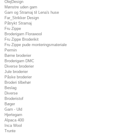
OlejDesign
Mønstre uden garn
Garn og Stramaj til Lena's huse
Far_Strikker Design
Påtrykt Stramaj
Fru Zippe
Broderigarn Florawool
Fru Zippe Broderikit
Fru Zippe pude monteringsmateriale
Permin
Børne broderier
Broderigarn DMC
Diverse broderier
Jule broderier
Påske broderier
Broderi tilbehør
Beslag
Diverse
Broderistof
Bøger
Garn - Uld
Hjertegarn
Alpaca 400
Inca Wool
Trunte