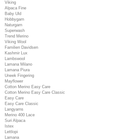
Viking
Alpaca Fine
Baby Uld
Hobbygarn
Naturgarn
Superwash
Trend Merino
Viking Wool
Familien Davidsen
Kashmir Lux
Lambswool
Lamana Milano
Lamana Piura
Uneek Fingering
Mayflower
Cotton Merino Easy Care
Cotton Merino Easy Care Classic
Easy Care
Easy Care Classic
Langyarns
Merino 400 Lace
Suri Alpaca
Istex
Lettlopi
Lamana