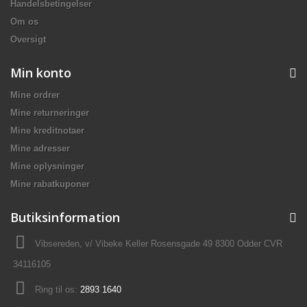
Handelsbetingelser
Om os
Oversigt
Min konto
Mine ordrer
Mine returneringer
Mine kreditnotaer
Mine adresser
Mine oplysninger
Mine rabatkuponer
Butiksinformation
Vibsereden, v/ Vibeke Keller Rosensgade 49 8300 Odder CVR
34116105
Ring til os:
2893 1640