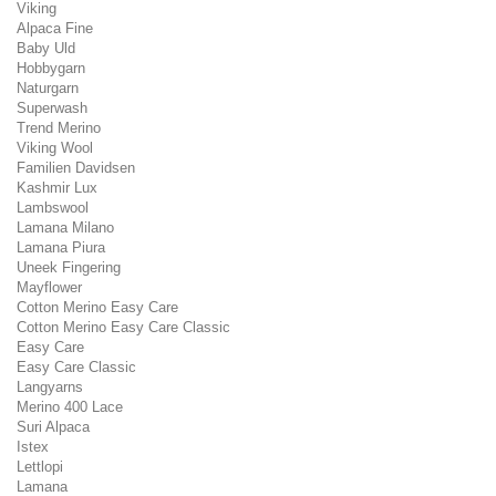
Viking
Alpaca Fine
Baby Uld
Hobbygarn
Naturgarn
Superwash
Trend Merino
Viking Wool
Familien Davidsen
Kashmir Lux
Lambswool
Lamana Milano
Lamana Piura
Uneek Fingering
Mayflower
Cotton Merino Easy Care
Cotton Merino Easy Care Classic
Easy Care
Easy Care Classic
Langyarns
Merino 400 Lace
Suri Alpaca
Istex
Lettlopi
Lamana