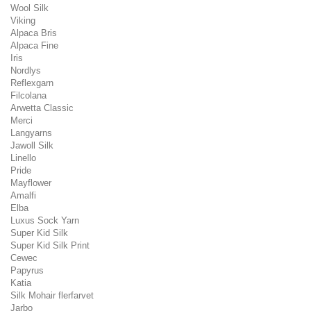
Wool Silk
Viking
Alpaca Bris
Alpaca Fine
Iris
Nordlys
Reflexgarn
Filcolana
Arwetta Classic
Merci
Langyarns
Jawoll Silk
Linello
Pride
Mayflower
Amalfi
Elba
Luxus Sock Yarn
Super Kid Silk
Super Kid Silk Print
Cewec
Papyrus
Katia
Silk Mohair flerfarvet
Jarbo