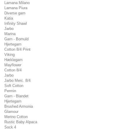
Lamana Milano
Lamana Piura
Diverse garn
Katia
Infinity Shawl
Jarbo
Marina
Garn - Bomuld
Hjertegarn
Cotton 8/4 Print
Viking
Hæklegarn
Mayflower
Cotton 8/4
Jarbo
Jarbo Merc. 8/4
Soft Cotton
Permin
Garn - Blandet
Hjertegarn
Brushed Armonia
Glamour
Merino Cotton
Rustic Baby Alpaca
Sock 4