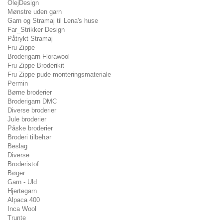
OlejDesign
Mønstre uden garn
Garn og Stramaj til Lena's huse
Far_Strikker Design
Påtrykt Stramaj
Fru Zippe
Broderigarn Florawool
Fru Zippe Broderikit
Fru Zippe pude monteringsmateriale
Permin
Børne broderier
Broderigarn DMC
Diverse broderier
Jule broderier
Påske broderier
Broderi tilbehør
Beslag
Diverse
Broderistof
Bøger
Garn - Uld
Hjertegarn
Alpaca 400
Inca Wool
Trunte