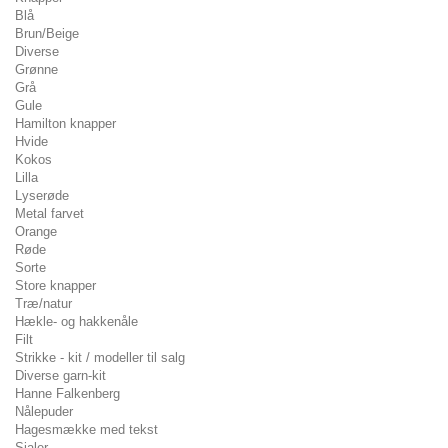
Blå
Brun/Beige
Diverse
Grønne
Grå
Gule
Hamilton knapper
Hvide
Kokos
Lilla
Lyserøde
Metal farvet
Orange
Røde
Sorte
Store knapper
Træ/natur
Hækle- og hakkenåle
Filt
Strikke - kit / modeller til salg
Diverse garn-kit
Hanne Falkenberg
Nålepuder
Hagesmække med tekst
Sjaler