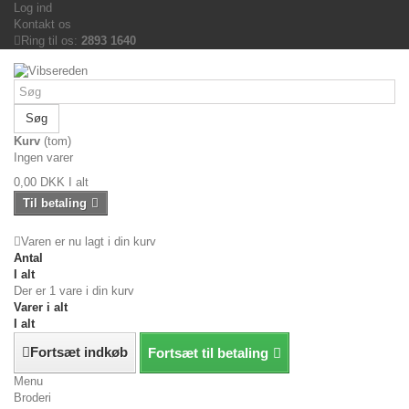
Log ind
Kontakt os
Ring til os:
2893 1640
Søg
Kurv
(tom)
Ingen varer
0,00 DKK
I alt
Til betaling
Varen er nu lagt i din kurv
Antal
I alt
Der er 1 vare i din kurv
Varer i alt
I alt
Fortsæt indkøb
Fortsæt til betaling
Menu
Broderi