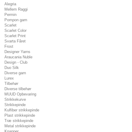
Alegria
Mellem Raggi
Permin
Pompon garn
Scarlet
Scarlet Color
Scarlet Print
Svarta Fåret
Frost
Designer Yarns
Araucania Nuble
Design - Club
Duo Silk
Diverse garn
Lurex
Tilbehør
Diverse tilbehør
MUUD Opbevaring
Strikkekurve
Strikkepinde
Kulfiber strikkepinde
Plast strikkepinde
Træ strikkepinde
Metal strikkepinde
Knapper