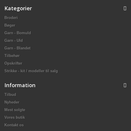
Kategorier
Broderi
Bøger
Garn - Bomuld
Garn - Uld
Garn - Blandet
Tilbehør
Opskrifter
Strikke - kit / modeller til salg
Information
Tilbud
Nyheder
Mest solgte
Vores butik
Kontakt os