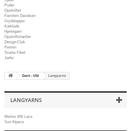
Puder
Opskrifter
Familien Davidsen
Grydelapper
Karklude
Hjertegarn
Opskriftshæfter
Design-Club
Permin
Svarta Fåret
Jarbo
Garn - Uld
Langyarns
LANGYARNS
Merino 400 Lace
Suri Alpaca