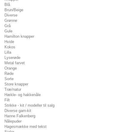
Blå
Brun/Beige
Diverse
Grønne
Grå
Gule
Hamilton knapper
Hvide
Kokos
Lilla
Lyserøde
Metal farvet
Orange
Røde
Sorte
Store knapper
Træ/natur
Hækle- og hakkenåle
Filt
Strikke - kit / modeller til salg
Diverse garn-kit
Hanne Falkenberg
Nålepuder
Hagesmække med tekst
Sjaler