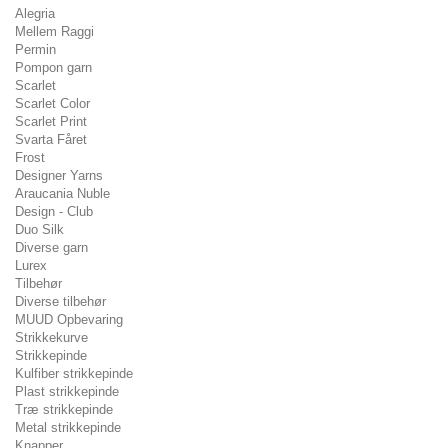
Alegria
Mellem Raggi
Permin
Pompon garn
Scarlet
Scarlet Color
Scarlet Print
Svarta Fåret
Frost
Designer Yarns
Araucania Nuble
Design - Club
Duo Silk
Diverse garn
Lurex
Tilbehør
Diverse tilbehør
MUUD Opbevaring
Strikkekurve
Strikkepinde
Kulfiber strikkepinde
Plast strikkepinde
Træ strikkepinde
Metal strikkepinde
Knapper