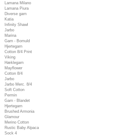
Lamana Milano
Lamana Piura
Diverse garn
Katia
Infinity Shawl
Jarbo
Marina
Garn - Bomuld
Hjertegarn
Cotton 8/4 Print
Viking
Hæklegarn
Mayflower
Cotton 8/4
Jarbo
Jarbo Merc. 8/4
Soft Cotton
Permin
Garn - Blandet
Hjertegarn
Brushed Armonia
Glamour
Merino Cotton
Rustic Baby Alpaca
Sock 4