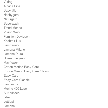
Viking
Alpaca Fine
Baby Uld
Hobbygarn
Naturgarn
Superwash
Trend Merino
Viking Wool
Familien Davidsen
Kashmir Lux
Lambswool
Lamana Milano
Lamana Piura
Uneek Fingering
Mayflower
Cotton Merino Easy Care
Cotton Merino Easy Care Classic
Easy Care
Easy Care Classic
Langyarns
Merino 400 Lace
Suri Alpaca
Istex
Lettlopi
Lamana