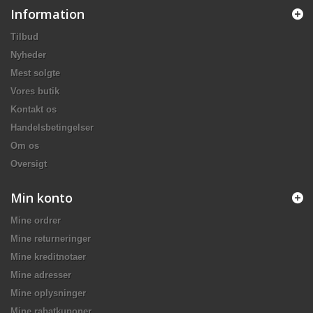
Information
Tilbud
Nyheder
Mest solgte
Vores butik
Kontakt os
Handelsbetingelser
Om os
Oversigt
Min konto
Mine ordrer
Mine returneringer
Mine kreditnotaer
Mine adresser
Mine oplysninger
Mine rabatkuponer