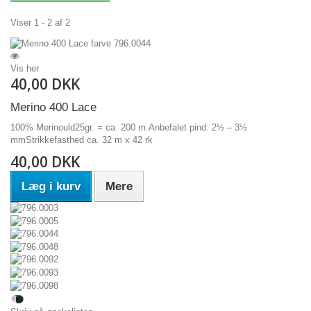
Viser 1 - 2 af 2
Vis her
40,00 DKK
Merino 400 Lace
100% Merinould25gr. = ca. 200 m.Anbefalet pind: 2½ – 3½
mmStrikkefasthed ca. 32 m x 42 rk
40,00 DKK
Læg i kurv
Mere