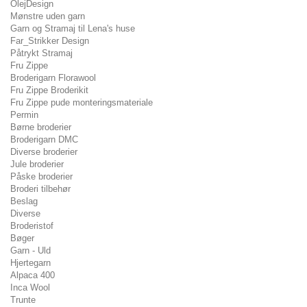
OlejDesign
Mønstre uden garn
Garn og Stramaj til Lena's huse
Far_Strikker Design
Påtrykt Stramaj
Fru Zippe
Broderigarn Florawool
Fru Zippe Broderikit
Fru Zippe pude monteringsmateriale
Permin
Børne broderier
Broderigarn DMC
Diverse broderier
Jule broderier
Påske broderier
Broderi tilbehør
Beslag
Diverse
Broderistof
Bøger
Garn - Uld
Hjertegarn
Alpaca 400
Inca Wool
Trunte