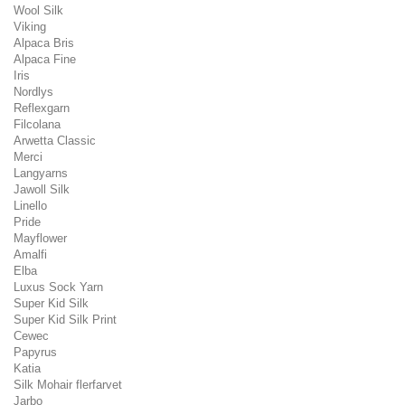
Wool Silk
Viking
Alpaca Bris
Alpaca Fine
Iris
Nordlys
Reflexgarn
Filcolana
Arwetta Classic
Merci
Langyarns
Jawoll Silk
Linello
Pride
Mayflower
Amalfi
Elba
Luxus Sock Yarn
Super Kid Silk
Super Kid Silk Print
Cewec
Papyrus
Katia
Silk Mohair flerfarvet
Jarbo