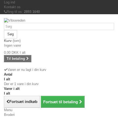
Log ind
Kontakt os
Ring til os:
2893 1640
Søg
Kurv
(tom)
Ingen varer
0,00 DKK
I alt
Til betaling
Varen er nu lagt i din kurv
Antal
I alt
Der er 1 vare i din kurv
Varer i alt
I alt
Fortsæt indkøb
Fortsæt til betaling
Menu
Broderi