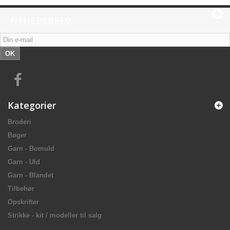
NYHEDSBREV
OK
Kategorier
Broderi
Bøger
Garn - Bomuld
Garn - Uld
Garn - Blandet
Tilbehør
Opskrifter
Strikke - kit / modeller til salg