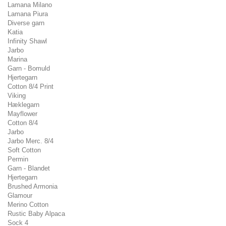
Lamana Milano
Lamana Piura
Diverse garn
Katia
Infinity Shawl
Jarbo
Marina
Garn - Bomuld
Hjertegarn
Cotton 8/4 Print
Viking
Hæklegarn
Mayflower
Cotton 8/4
Jarbo
Jarbo Merc. 8/4
Soft Cotton
Permin
Garn - Blandet
Hjertegarn
Brushed Armonia
Glamour
Merino Cotton
Rustic Baby Alpaca
Sock 4