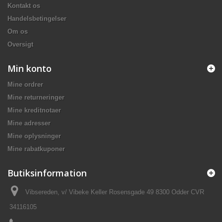
Kontakt os
Handelsbetingelser
Om os
Oversigt
Min konto
Mine ordrer
Mine returneringer
Mine kreditnotaer
Mine adresser
Mine oplysninger
Mine rabatkuponer
Butiksinformation
Vibsereden, v/ Vibeke Keller Rosensgade 49 8300 Odder CVR
34116105