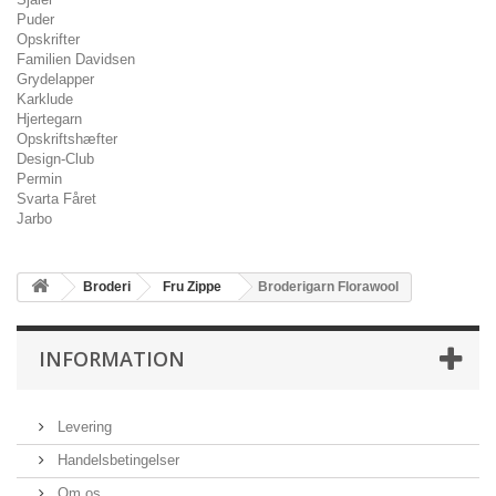
Puder
Opskrifter
Familien Davidsen
Grydelapper
Karklude
Hjertegarn
Opskriftshæfter
Design-Club
Permin
Svarta Fåret
Jarbo
Broderi
Fru Zippe
Broderigarn Florawool
INFORMATION
Levering
Handelsbetingelser
Om os