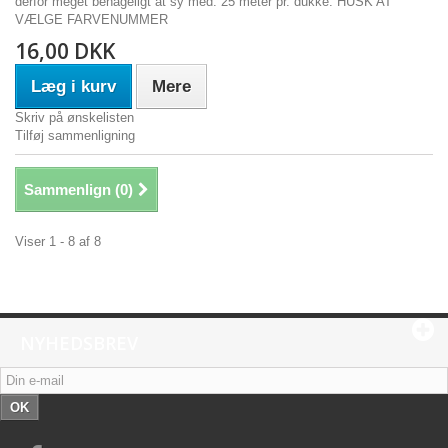
derfor meget behageligt at sy med. 25 meter pr. dukke. HUSK AT
VÆLGE FARVENUMMER
16,00 DKK
Læg i kurv
Mere
Skriv på ønskelisten
Tilføj sammenligning
Sammenlign (
0
)
Viser 1 - 8 af 8
NYHEDSBREV
OK