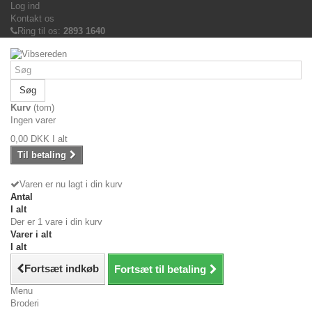
Log ind
Kontakt os
Ring til os:
2893 1640
Søg
Kurv
(tom)
Ingen varer
0,00 DKK
I alt
Til betaling
Varen er nu lagt i din kurv
Antal
I alt
Der er 1 vare i din kurv
Varer i alt
I alt
Fortsæt indkøb
Fortsæt til betaling
Menu
Broderi