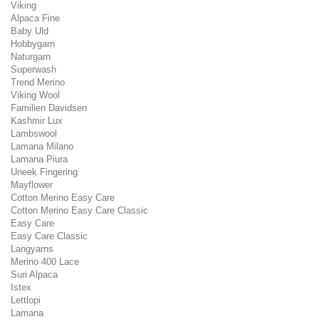
Viking
Alpaca Fine
Baby Uld
Hobbygarn
Naturgarn
Superwash
Trend Merino
Viking Wool
Familien Davidsen
Kashmir Lux
Lambswool
Lamana Milano
Lamana Piura
Uneek Fingering
Mayflower
Cotton Merino Easy Care
Cotton Merino Easy Care Classic
Easy Care
Easy Care Classic
Langyarns
Merino 400 Lace
Suri Alpaca
Istex
Lettlopi
Lamana