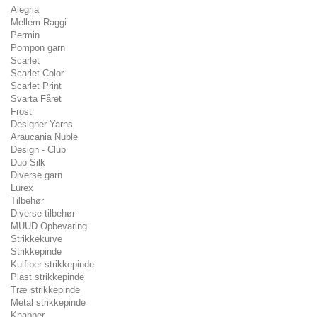
Alegria
Mellem Raggi
Permin
Pompon garn
Scarlet
Scarlet Color
Scarlet Print
Svarta Fåret
Frost
Designer Yarns
Araucania Nuble
Design - Club
Duo Silk
Diverse garn
Lurex
Tilbehør
Diverse tilbehør
MUUD Opbevaring
Strikkekurve
Strikkepinde
Kulfiber strikkepinde
Plast strikkepinde
Træ strikkepinde
Metal strikkepinde
Knapper