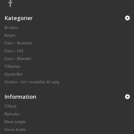
Kategorier
Broderi
Bøger
Garn - Bomuld
Garn - Uld
Garn - Blandet
Tilbehør
Opskrifter
Strikke - kit / modeller til salg
Information
Tilbud
Nyheder
Mest solgte
Vores butik