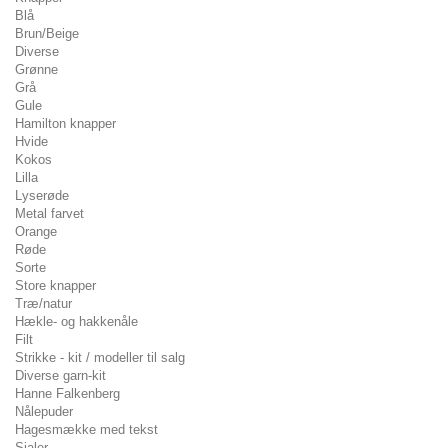
Blå
Brun/Beige
Diverse
Grønne
Grå
Gule
Hamilton knapper
Hvide
Kokos
Lilla
Lyserøde
Metal farvet
Orange
Røde
Sorte
Store knapper
Træ/natur
Hækle- og hakkenåle
Filt
Strikke - kit / modeller til salg
Diverse garn-kit
Hanne Falkenberg
Nålepuder
Hagesmække med tekst
Sjaler