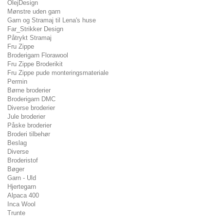
OlejDesign
Mønstre uden garn
Garn og Stramaj til Lena's huse
Far_Strikker Design
Påtrykt Stramaj
Fru Zippe
Broderigarn Florawool
Fru Zippe Broderikit
Fru Zippe pude monteringsmateriale
Permin
Børne broderier
Broderigarn DMC
Diverse broderier
Jule broderier
Påske broderier
Broderi tilbehør
Beslag
Diverse
Broderistof
Bøger
Garn - Uld
Hjertegarn
Alpaca 400
Inca Wool
Trunte