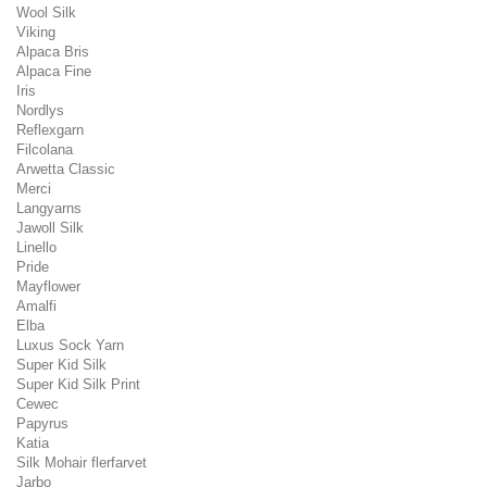
Wool Silk
Viking
Alpaca Bris
Alpaca Fine
Iris
Nordlys
Reflexgarn
Filcolana
Arwetta Classic
Merci
Langyarns
Jawoll Silk
Linello
Pride
Mayflower
Amalfi
Elba
Luxus Sock Yarn
Super Kid Silk
Super Kid Silk Print
Cewec
Papyrus
Katia
Silk Mohair flerfarvet
Jarbo