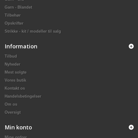
Garn - Blandet
Tilbehør
Opskrifter
Strikke - kit / modeller til salg
Information
Tilbud
Nyheder
Mest solgte
Vores butik
Kontakt os
Handelsbetingelser
Om os
Oversigt
Min konto
Mine ordrer