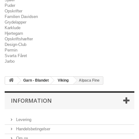
Puder
Opskrifter
Familien Davidsen
Grydelapper
Karklude
Hjertegarn
Opskriftshæfter
Design-Club
Permin
Svarta Fåret
Jarbo
Garn - Blandet
Viking
Alpaca Fine
INFORMATION
Levering
Handelsbetingelser
Om os