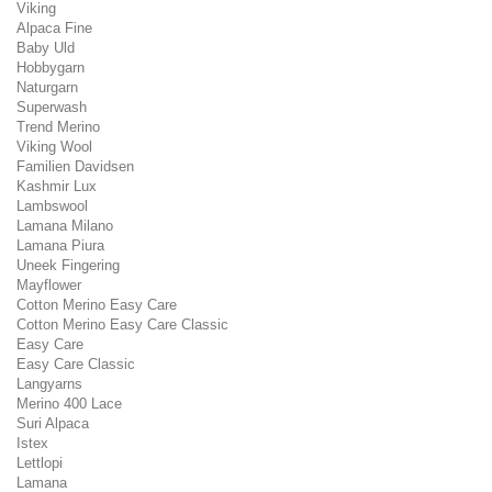
Viking
Alpaca Fine
Baby Uld
Hobbygarn
Naturgarn
Superwash
Trend Merino
Viking Wool
Familien Davidsen
Kashmir Lux
Lambswool
Lamana Milano
Lamana Piura
Uneek Fingering
Mayflower
Cotton Merino Easy Care
Cotton Merino Easy Care Classic
Easy Care
Easy Care Classic
Langyarns
Merino 400 Lace
Suri Alpaca
Istex
Lettlopi
Lamana