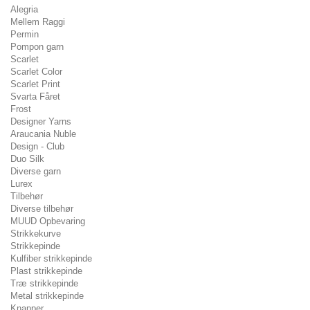
Alegria
Mellem Raggi
Permin
Pompon garn
Scarlet
Scarlet Color
Scarlet Print
Svarta Fåret
Frost
Designer Yarns
Araucania Nuble
Design - Club
Duo Silk
Diverse garn
Lurex
Tilbehør
Diverse tilbehør
MUUD Opbevaring
Strikkekurve
Strikkepinde
Kulfiber strikkepinde
Plast strikkepinde
Træ strikkepinde
Metal strikkepinde
Knapper