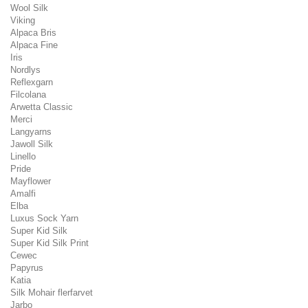
Wool Silk
Viking
Alpaca Bris
Alpaca Fine
Iris
Nordlys
Reflexgarn
Filcolana
Arwetta Classic
Merci
Langyarns
Jawoll Silk
Linello
Pride
Mayflower
Amalfi
Elba
Luxus Sock Yarn
Super Kid Silk
Super Kid Silk Print
Cewec
Papyrus
Katia
Silk Mohair flerfarvet
Jarbo