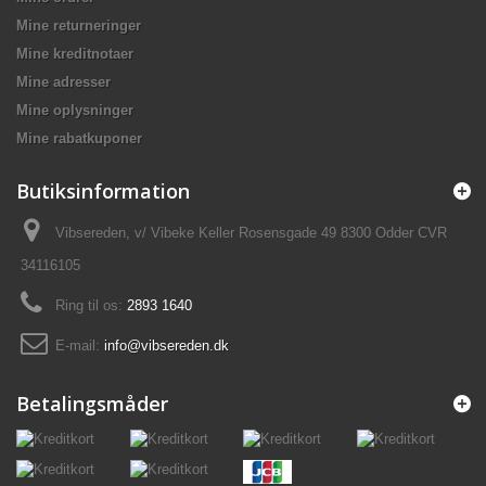
Mine returneringer
Mine kreditnotaer
Mine adresser
Mine oplysninger
Mine rabatkuponer
Butiksinformation
Vibsereden, v/ Vibeke Keller Rosensgade 49 8300 Odder CVR
34116105
Ring til os:
2893 1640
E-mail:
info@vibsereden.dk
Betalingsmåder