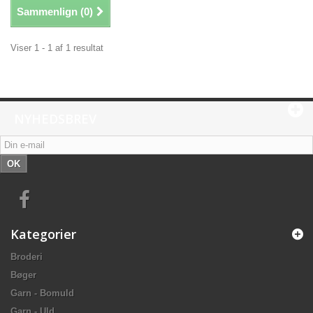
Sammenlign (
0
)
Viser 1 - 1 af 1 resultat
NYHEDSBREV
OK
Kategorier
Broderi
Bøger
Garn - Bomuld
Garn - Uld