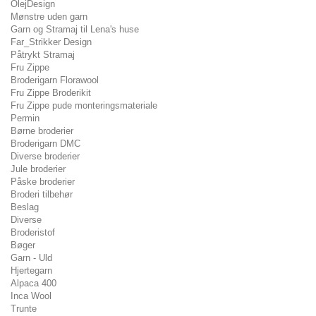
OlejDesign
Mønstre uden garn
Garn og Stramaj til Lena's huse
Far_Strikker Design
Påtrykt Stramaj
Fru Zippe
Broderigarn Florawool
Fru Zippe Broderikit
Fru Zippe pude monteringsmateriale
Permin
Børne broderier
Broderigarn DMC
Diverse broderier
Jule broderier
Påske broderier
Broderi tilbehør
Beslag
Diverse
Broderistof
Bøger
Garn - Uld
Hjertegarn
Alpaca 400
Inca Wool
Trunte