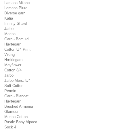
Lamana Milano
Lamana Piura
Diverse garn
Katia
Infinity Shawl
Jarbo
Marina
Garn - Bomuld
Hjertegarn
Cotton 8/4 Print
Viking
Hæklegarn
Mayflower
Cotton 8/4
Jarbo
Jarbo Merc. 8/4
Soft Cotton
Permin
Garn - Blandet
Hjertegarn
Brushed Armonia
Glamour
Merino Cotton
Rustic Baby Alpaca
Sock 4