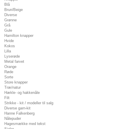
Blå
Brun/Beige
Diverse
Grønne
Grå
Gule
Hamilton knapper
Hvide
Kokos
Lilla
Lyserøde
Metal farvet
Orange
Røde
Sorte
Store knapper
Træ/natur
Hækle- og hakkenåle
Filt
Strikke - kit / modeller til salg
Diverse garn-kit
Hanne Falkenberg
Nålepuder
Hagesmække med tekst
Sjaler