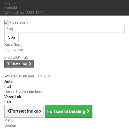
Log ind
Kontakt os
Ring til os:
2893 1640
Søg
Kurv
(tom)
Ingen varer
0,00 DKK
I alt
Til betaling
Varen er nu lagt i din kurv
Antal
I alt
Der er 1 vare i din kurv
Varer i alt
I alt
Fortsæt indkøb
Fortsæt til betaling
Menu
Broderi