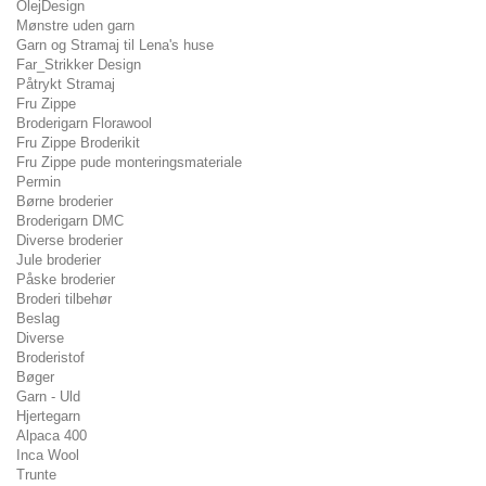
OlejDesign
Mønstre uden garn
Garn og Stramaj til Lena's huse
Far_Strikker Design
Påtrykt Stramaj
Fru Zippe
Broderigarn Florawool
Fru Zippe Broderikit
Fru Zippe pude monteringsmateriale
Permin
Børne broderier
Broderigarn DMC
Diverse broderier
Jule broderier
Påske broderier
Broderi tilbehør
Beslag
Diverse
Broderistof
Bøger
Garn - Uld
Hjertegarn
Alpaca 400
Inca Wool
Trunte