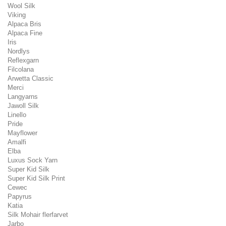
Wool Silk
Viking
Alpaca Bris
Alpaca Fine
Iris
Nordlys
Reflexgarn
Filcolana
Arwetta Classic
Merci
Langyarns
Jawoll Silk
Linello
Pride
Mayflower
Amalfi
Elba
Luxus Sock Yarn
Super Kid Silk
Super Kid Silk Print
Cewec
Papyrus
Katia
Silk Mohair flerfarvet
Jarbo