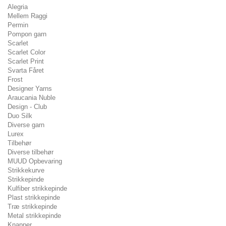
Alegria
Mellem Raggi
Permin
Pompon garn
Scarlet
Scarlet Color
Scarlet Print
Svarta Fåret
Frost
Designer Yarns
Araucania Nuble
Design - Club
Duo Silk
Diverse garn
Lurex
Tilbehør
Diverse tilbehør
MUUD Opbevaring
Strikkekurve
Strikkepinde
Kulfiber strikkepinde
Plast strikkepinde
Træ strikkepinde
Metal strikkepinde
Knapper