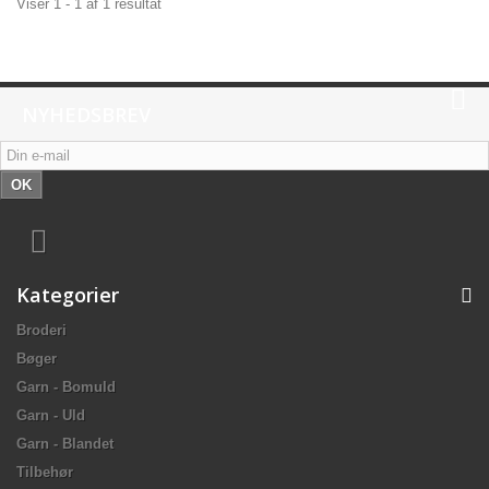
Viser 1 - 1 af 1 resultat
NYHEDSBREV
OK
Kategorier
Broderi
Bøger
Garn - Bomuld
Garn - Uld
Garn - Blandet
Tilbehør