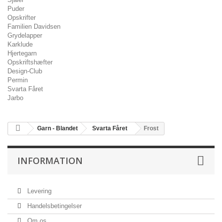
Puder
Opskrifter
Familien Davidsen
Grydelapper
Karklude
Hjertegarn
Opskriftshæfter
Design-Club
Permin
Svarta Fåret
Jarbo
Garn - Blandet
Svarta Fåret
Frost
INFORMATION
Levering
Handelsbetingelser
Om os