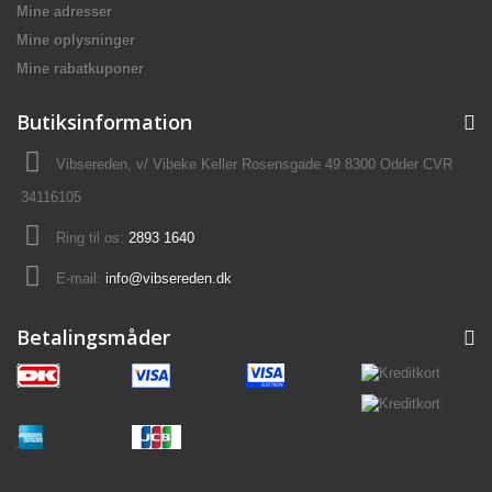
Mine adresser
Mine oplysninger
Mine rabatkuponer
Butiksinformation
Vibsereden, v/ Vibeke Keller Rosensgade 49 8300 Odder CVR
34116105
Ring til os:
2893 1640
E-mail:
info@vibsereden.dk
Betalingsmåder