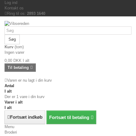
Log ind
Kontakt os
Ring til os:
2893 1640
Søg
Kurv
(tom)
Ingen varer
0,00 DKK
I alt
Til betaling
Varen er nu lagt i din kurv
Antal
I alt
Der er 1 vare i din kurv
Varer i alt
I alt
Fortsæt indkøb
Fortsæt til betaling
Menu
Broderi