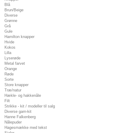
Blå
Brun/Beige
Diverse
Grønne
Grå
Gule
Hamilton knapper
Hvide
Kokos
Lilla
Lyserøde
Metal farvet
Orange
Røde
Sorte
Store knapper
Træ/natur
Hækle- og hakkenåle
Filt
Strikke - kit / modeller til salg
Diverse garn-kit
Hanne Falkenberg
Nålepuder
Hagesmække med tekst
Sjaler