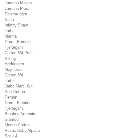
Lamana Milano
Lamana Piura
Diverse garn
Katia
Infinity Shawl
Jarbo
Marina
Garn - Bomuld
Hjertegarn
Cotton 8/4 Print
Viking
Hæklegarn
Mayflower
Cotton 8/4
Jarbo
Jarbo Merc. 8/4
Soft Cotton
Permin
Garn - Blandet
Hjertegarn
Brushed Armonia
Glamour
Merino Cotton
Rustic Baby Alpaca
Sock 4