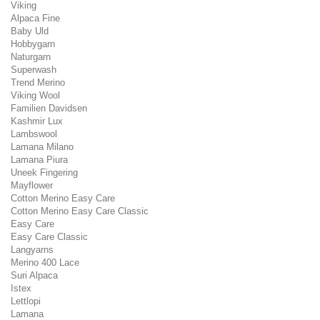
Viking
Alpaca Fine
Baby Uld
Hobbygarn
Naturgarn
Superwash
Trend Merino
Viking Wool
Familien Davidsen
Kashmir Lux
Lambswool
Lamana Milano
Lamana Piura
Uneek Fingering
Mayflower
Cotton Merino Easy Care
Cotton Merino Easy Care Classic
Easy Care
Easy Care Classic
Langyarns
Merino 400 Lace
Suri Alpaca
Istex
Lettlopi
Lamana