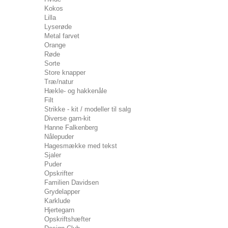
Kokos
Lilla
Lyserøde
Metal farvet
Orange
Røde
Sorte
Store knapper
Træ/natur
Hækle- og hakkenåle
Filt
Strikke - kit / modeller til salg
Diverse garn-kit
Hanne Falkenberg
Nålepuder
Hagesmække med tekst
Sjaler
Puder
Opskrifter
Familien Davidsen
Grydelapper
Karklude
Hjertegarn
Opskriftshæfter