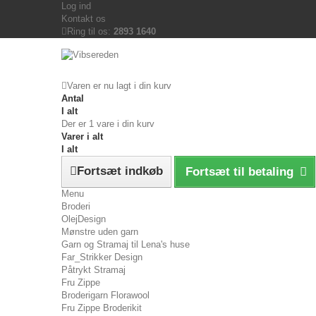
Log ind
Kontakt os
Ring til os:
2893 1640
Varen er nu lagt i din kurv
Antal
I alt
Der er 1 vare i din kurv
Varer i alt
I alt
Fortsæt indkøb
Fortsæt til betaling
Menu
Broderi
OlejDesign
Mønstre uden garn
Garn og Stramaj til Lena's huse
Far_Strikker Design
Påtrykt Stramaj
Fru Zippe
Broderigarn Florawool
Fru Zippe Broderikit