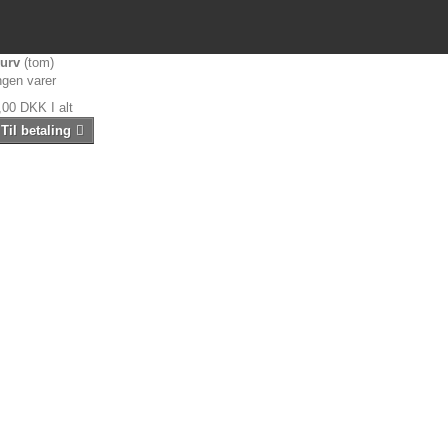
urv
(tom)
ngen varer
,00 DKK
I alt
Til betaling