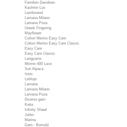
Familien Davidsen
Kashmir Lux
Lambswool
Lamana Milano
Lamana Piura
Uneek Fingering
Mayflower
Cotton Merino Easy Care
Cotton Merino Easy Care Classic
Easy Care
Easy Care Classic
Langyarns
Merino 400 Lace
Suri Alpaca
Istex
Lettlopi
Lamana
Lamana Milano
Lamana Piura
Diverse garn
Katia
Infinity Shawl
Jarbo
Marina
Garn - Bomuld