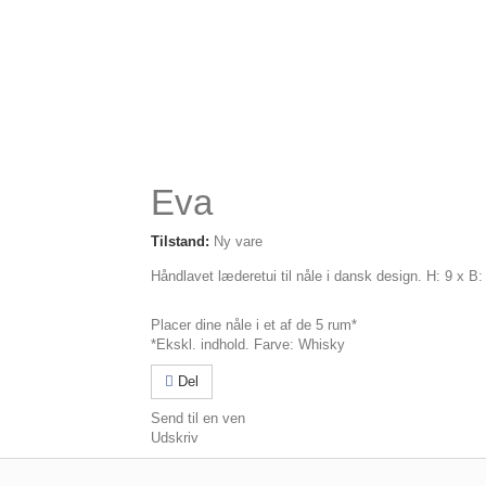
Eva
Tilstand:
Ny vare
Håndlavet læderetui til nåle i dansk design. H: 9 x B:
Placer dine nåle i et af de 5 rum*
*Ekskl. indhold. Farve: Whisky
Del
Send til en ven
Udskriv