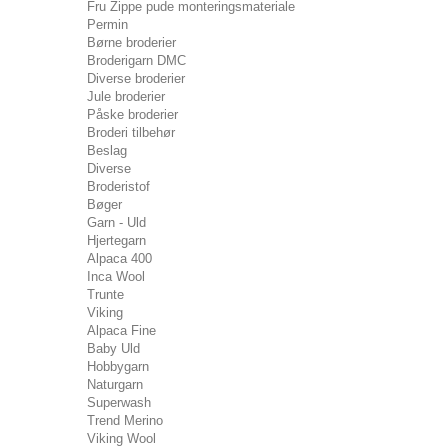
Fru Zippe pude monteringsmateriale
Permin
Børne broderier
Broderigarn DMC
Diverse broderier
Jule broderier
Påske broderier
Broderi tilbehør
Beslag
Diverse
Broderistof
Bøger
Garn - Uld
Hjertegarn
Alpaca 400
Inca Wool
Trunte
Viking
Alpaca Fine
Baby Uld
Hobbygarn
Naturgarn
Superwash
Trend Merino
Viking Wool