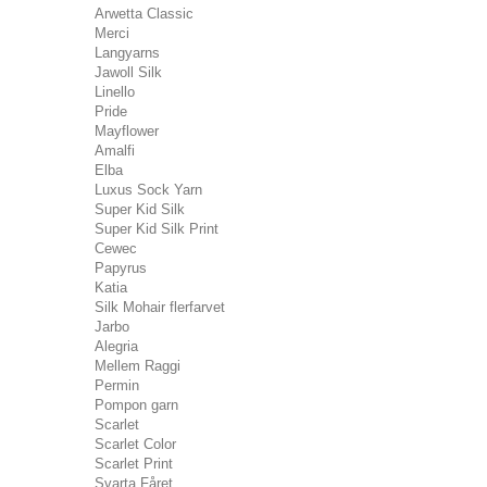
Arwetta Classic
Merci
Langyarns
Jawoll Silk
Linello
Pride
Mayflower
Amalfi
Elba
Luxus Sock Yarn
Super Kid Silk
Super Kid Silk Print
Cewec
Papyrus
Katia
Silk Mohair flerfarvet
Jarbo
Alegria
Mellem Raggi
Permin
Pompon garn
Scarlet
Scarlet Color
Scarlet Print
Svarta Fåret