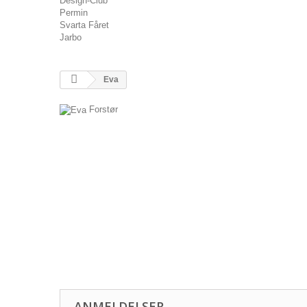
Design-Club
Permin
Svarta Fåret
Jarbo
Eva
Forstør
ANMELDELSER