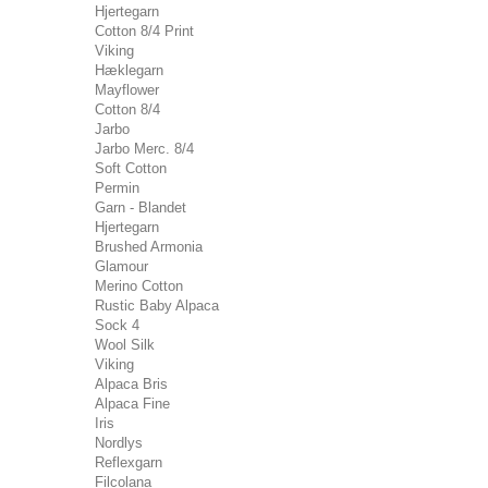
Hjertegarn
Cotton 8/4 Print
Viking
Hæklegarn
Mayflower
Cotton 8/4
Jarbo
Jarbo Merc. 8/4
Soft Cotton
Permin
Garn - Blandet
Hjertegarn
Brushed Armonia
Glamour
Merino Cotton
Rustic Baby Alpaca
Sock 4
Wool Silk
Viking
Alpaca Bris
Alpaca Fine
Iris
Nordlys
Reflexgarn
Filcolana