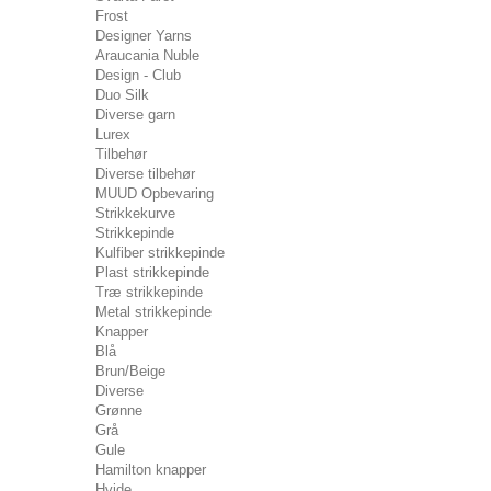
Frost
Designer Yarns
Araucania Nuble
Design - Club
Duo Silk
Diverse garn
Lurex
Tilbehør
Diverse tilbehør
MUUD Opbevaring
Strikkekurve
Strikkepinde
Kulfiber strikkepinde
Plast strikkepinde
Træ strikkepinde
Metal strikkepinde
Knapper
Blå
Brun/Beige
Diverse
Grønne
Grå
Gule
Hamilton knapper
Hvide